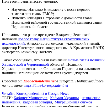
При этом правительство уволило:
Науменко Наталью Николаевну с поста первого
заместителя главы ГМСУ;
Луценко Геннадия Петровича с должности главы
Прилуцкой районной государственной администрации
Черниговской области.
Напомним, что ранее президент Владимир Зеленский
назначил
нового главу Нацинститута стратегических
исследований
. Александр Богомолов - украинский ученый,
директор Института востоковедения им. А.Крымского НАНУ,
эксперт по Ближнему Востоку.
Также сообщалось, что были назначены
новые главы полиции
Харьковской и Черновицкой
областей. Полицию
Харьковщины возглавил Станислав Перлин, а начальником
полиции Черновицкой области стал Руслан Дударец.
Новости от
Корреспондент.net
в Telegram. Подписывайтесь
на наш канал
https://t.me/korrespondentnet
Читайте Korrespondent.net в Google News
ТЕГИ:
Кабинет Министров
,
Кабмин Украины
,
назначение
,
назначения
,
кадровая ротация
,
Миграционная служба
Если вы заметили ошибку, выделите необходимый текст и