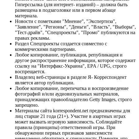
Гиперссылка (для интернет- изданий) – должна быть
размещена в подзаголовке или в первом абзаце
материала.
Новости с пометками "Мнение", "Экспертиза",
"Заявление", "Регионы", "Деньги", "Власть", "Выборы",
"Тест-драйв", "Спецпроекты", "Промо" публикуются на
правах рекламы.
Раздел Спецпроекты создается совместно с
коммерческими партнерами.
Любое копирование, публикация, републикация и
другое распространение информации, которое содержит
ссылку на "Интерфакс-Украина", EPA / UPG, строго
воспрещается.
Владелец веб-страницы в разделе Я- Корреспондент
является автор публикации.
Любое копирование, перепечатка и воспроизведение
фотографий и/или аудиовизуальных материалов,
принадлежащих правообладателю Getty Images, строго
запрещено.
Материалы сайта korrespondent.net предназначены для
лиц старше 21 года (21+). Участие в азартных играх
может вызвать игровую зависимость. Соблюдайте
правила (принципы) ответственной игры. При
обнаружении первых признаков зависимости
немедленно обратитесь к специалисту. Помните, что