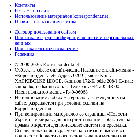
Контакты
Реклама на сайте
Использование материалов korrespondent.net
Правила пользования сайтом
Договор пользования сайтом
Политика в сфере конфиденциальности и персональных
данных
Пользовательское соглашение
Редакция
© 2000-2026, Korrespondent.net
Субъект в сфере онлайн-медиа Название онлайн-медиа -
«КореспонденТ.net» Адрес: 02091, місто Київ,
ХАРКІВСЬКЕ ШОСЕ, будинок 172-Б, офіс 208/1 E-mail:
sunlight@mediadim.com.ua
Телефон: 044-205-43-00
Идентификатор медиа - R40-06068
Использование любых материалов, размещённых на
сайте, разрешается при условии ссылки на
Корреспондент.net.
При копировании материалов со страницы «Новости
Украины и мира», для интернет-изданий – обязательна
прямая открытая для поисковых систем гиперссылка.
Ссылка должна быть размещена в независимости от
полного либо частичного использования материалов.