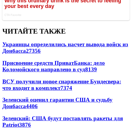
ЧИТАЙТЕ ТАКЖЕ
Украинцы определились насчет вывода войск из
Донбасса
27356
Присвоение средств ПриватБанка: дело
Коломойского направлено в суд
8139
ВСУ получили новое снаряжение Бундесвера:
что входит в комплект
7374
Зеленский оценил гарантии США и судьбу
Донбасса
4406
Зеленский: США будут поставлять ракеты для
Patriot
3876