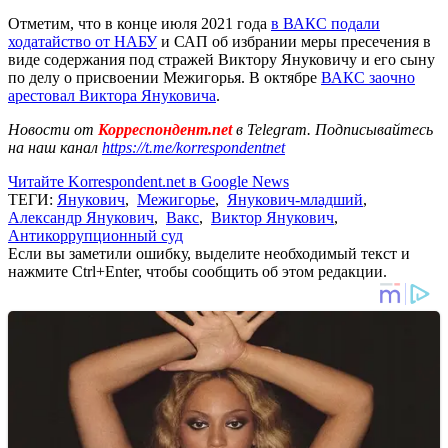
Отметим, что в конце июля 2021 года
в ВАКС подали
ходатайство от НАБУ
и САП об избрании меры пресечения в
виде содержания под стражей Виктору Януковичу и его сыну
по делу о присвоении Межигорья. В октябре
ВАКС заочно
арестовал Виктора Януковича
.
Новости от
Корреспондент.net
в Telegram. Подписывайтесь
на наш канал
https://t.me/korrespondentnet
Читайте Korrespondent.net в Google News
ТЕГИ:
Янукович
,
Межигорье
,
Янукович-младший
,
Александр Янукович
,
Вакс
,
Виктор Янукович
,
Антикоррупционный суд
Если вы заметили ошибку, выделите необходимый текст и
нажмите Ctrl+Enter, чтобы сообщить об этом редакции.