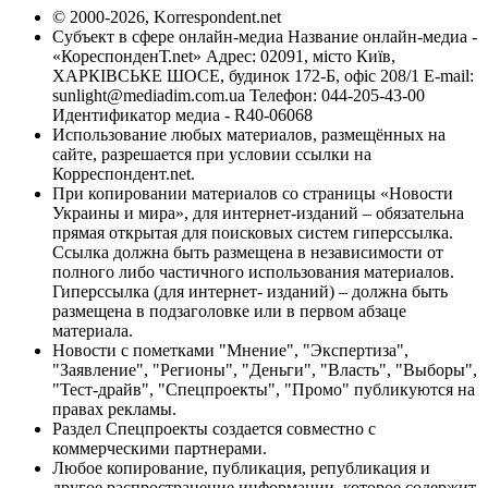
© 2000-2026, Korrespondent.net
Субъект в сфере онлайн-медиа Название онлайн-медиа -
«КореспонденТ.net» Адрес: 02091, місто Київ,
ХАРКІВСЬКЕ ШОСЕ, будинок 172-Б, офіс 208/1 E-mail:
sunlight@mediadim.com.ua
Телефон: 044-205-43-00
Идентификатор медиа - R40-06068
Использование любых материалов, размещённых на
сайте, разрешается при условии ссылки на
Корреспондент.net.
При копировании материалов со страницы «Новости
Украины и мира», для интернет-изданий – обязательна
прямая открытая для поисковых систем гиперссылка.
Ссылка должна быть размещена в независимости от
полного либо частичного использования материалов.
Гиперссылка (для интернет- изданий) – должна быть
размещена в подзаголовке или в первом абзаце
материала.
Новости с пометками "Мнение", "Экспертиза",
"Заявление", "Регионы", "Деньги", "Власть", "Выборы",
"Тест-драйв", "Спецпроекты", "Промо" публикуются на
правах рекламы.
Раздел Спецпроекты создается совместно с
коммерческими партнерами.
Любое копирование, публикация, републикация и
другое распространение информации, которое содержит