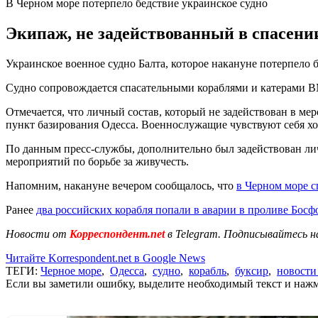
В Черном море потерпело бедствие украинское судно
Экипаж, не задействованный в спасении
Украинское военное судно Балта, которое накануне потерпело 
Судно сопровождается спасательными кораблями и катерами
Отмечается, что личный состав, который не задействован в ме
пункт базирования Одесса. Военнослужащие чувствуют себя х
По данным пресс-службы, дополнительно был задействован ли
мероприятий по борьбе за живучесть.
Напомним, накануне вечером сообщалось, что
в Черном море 
Ранее
два российских корабля попали в аварии в проливе Босф
Новости от
Корреспондент.net
в Telegram. Подписывайтесь н
Читайте Korrespondent.net в Google News
ТЕГИ:
Черное море
,
Одесса
,
судно
,
корабль
,
буксир
,
новости
Если вы заметили ошибку, выделите необходимый текст и нажми