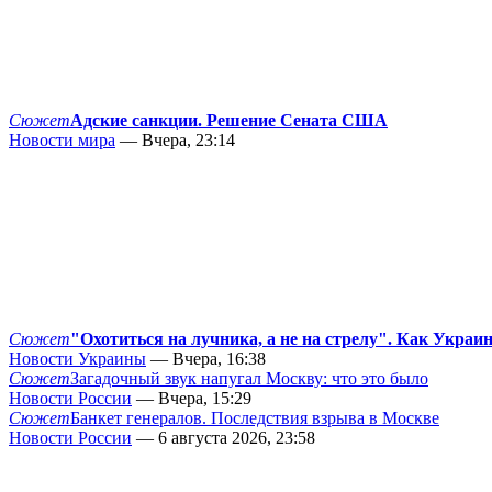
Сюжет
Адские санкции. Решение Сената США
Новости мира
— Вчера, 23:14
Сюжет
"Охотиться на лучника, а не на стрелу". Как Украи
Новости Украины
— Вчера, 16:38
Сюжет
Загадочный звук напугал Москву: что это было
Новости России
— Вчера, 15:29
Сюжет
Банкет генералов. Последствия взрыва в Москве
Новости России
— 6 августа 2026, 23:58