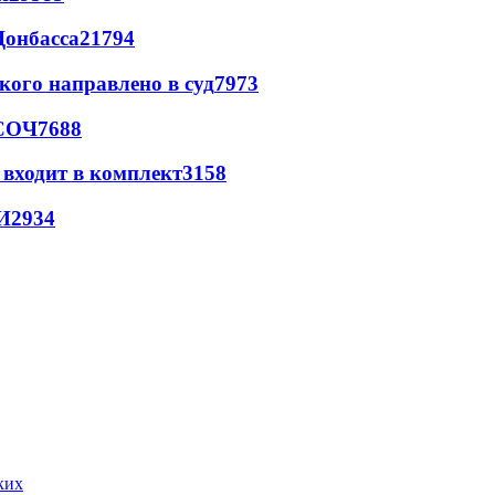
Донбасса
21794
кого направлено в суд
7973
 СОЧ
7688
 входит в комплект
3158
И
2934
ких