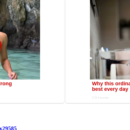
х
29585