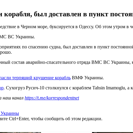
 корабля, был доставлен в пункт посто
бедствие в Черном море, буксируется в Одессу. Об этом утром в 
 ВМС ВС Украины.
роприятиях по спасению судна, был доставлен в пункт постоянно
орошо.
чный состав аварийно-спасательного отряда ВМС ВС Украины, к
спасли терпящий крушение корабль
ВМФ Украины.
ор
. Сухогруз Русич-10 столкнулся с кораблем Tahsin Imamoglu, 
а наш канал
https://t.me/korrespondentnet
 Украины
те Ctrl+Enter, чтобы сообщить об этом редакции.