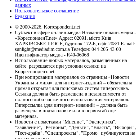
данных
Пользовательское соглашение
Редакция
© 2000-2026, Korrespondent.net
Субъект в сфере онлайн-медиа Название онлайн-медиа -
«КореспонденТ.net» Адрес: 02091, місто Київ,
ХАРКІВСЬКЕ ШОСЕ, будинок 172-Б, офіс 208/1 E-mail:
sunlight@mediadim.com.ua
Телефон: 044-205-43-00
Идентификатор медиа - R40-06068
Использование любых материалов, размещённых на
сайте, разрешается при условии ссылки на
Корреспондент.net.
При копировании материалов со страницы «Новости
Украины и мира», для интернет-изданий – обязательна
прямая открытая для поисковых систем гиперссылка.
Ссылка должна быть размещена в независимости от
полного либо частичного использования материалов.
Гиперссылка (для интернет- изданий) – должна быть
размещена в подзаголовке или в первом абзаце
материала.
Новости с пометками "Мнение", "Экспертиза",
"Заявление", "Регионы", "Деньги", "Власть", "Выборы",
"Тест-драйв", "Спецпроекты", "Промо" публикуются на
правах рекламы.