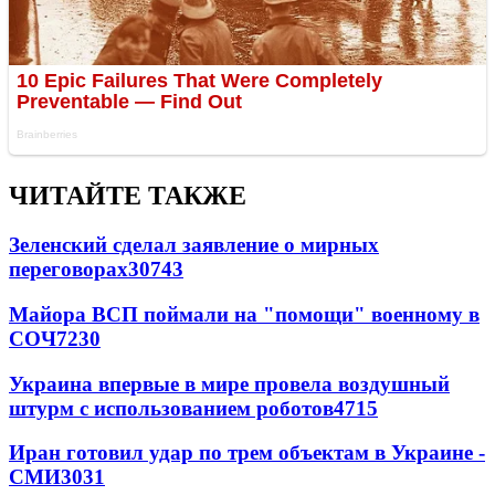
ЧИТАЙТЕ ТАКЖЕ
Зеленский сделал заявление о мирных
переговорах
30743
Майора ВСП поймали на "помощи" военному в
СОЧ
7230
Украина впервые в мире провела воздушный
штурм с использованием роботов
4715
Иран готовил удар по трем объектам в Украине -
СМИ
3031