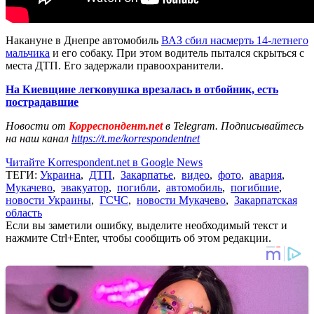
Накануне в Днепре автомобиль
ВАЗ сбил насмерть 14-летнего
мальчика
и его собаку. При этом водитель пытался скрыться с
места ДТП. Его задержали правоохранители.
На Киевщине легковушка врезалась в отбойник, есть
пострадавшие
Новости от
Корреспондент.net
в Telegram. Подписывайтесь
на наш канал
https://t.me/korrespondentnet
Читайте Korrespondent.net в Google News
ТЕГИ:
Украина
,
ДТП
,
Закарпатье
,
видео
,
фото
,
авария
,
Мукачево
,
эвакуатор
,
погибли
,
автомобиль
,
погибшие
,
новости Украины
,
ГСЧС
,
новости Мукачево
,
Закарпатская
область
Если вы заметили ошибку, выделите необходимый текст и
нажмите Ctrl+Enter, чтобы сообщить об этом редакции.