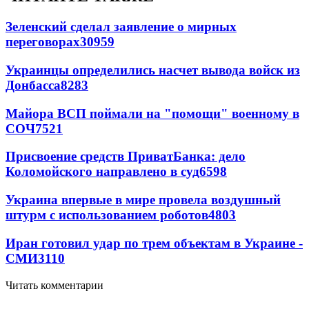
Зеленский сделал заявление о мирных
переговорах
30959
Украинцы определились насчет вывода войск из
Донбасса
8283
Майора ВСП поймали на "помощи" военному в
СОЧ
7521
Присвоение средств ПриватБанка: дело
Коломойского направлено в суд
6598
Украина впервые в мире провела воздушный
штурм с использованием роботов
4803
Иран готовил удар по трем объектам в Украине -
СМИ
3110
Читать комментарии