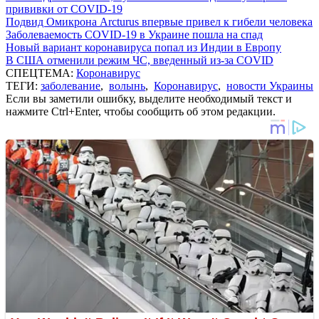
прививки от COVID-19
Подвид Омикрона Arcturus впервые привел к гибели человека
Заболеваемость COVID-19 в Украине пошла на спад
Новый вариант коронавируса попал из Индии в Европу
В США отменили режим ЧС, введенный из-за COVID
СПЕЦТЕМА:
Коронавирус
ТЕГИ:
заболевание
,
волынь
,
Коронавирус
,
новости Украины
Если вы заметили ошибку, выделите необходимый текст и
нажмите Ctrl+Enter, чтобы сообщить об этом редакции.