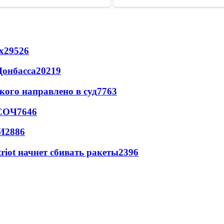
х
29526
Донбасса
20219
кого направлено в суд
7763
 СОЧ
7646
И
2886
triot начнет сбивать ракеты
2396