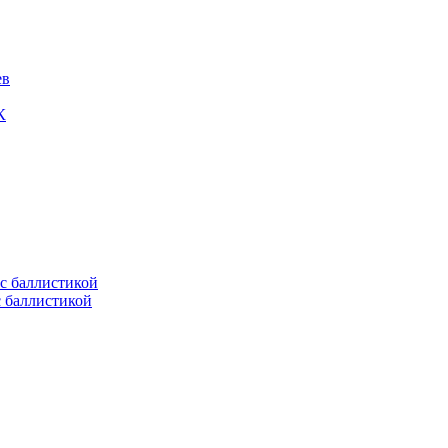
ев
К
с баллистикой