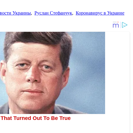
вости Украины
,
Руслан Стефанчук
,
Коронавирус в Украине