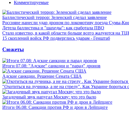
Комментируемые
Баллистический террор: Зеленский сделал заявление
Россияне нанесли удар дроном по локомотиву поезда Сумы-Ки
Летела баллистика и "шахеды": как сработала ПВО
Стало известно, в какой области больше всего жалуются на ТЦ
15 скоплений войск РФ подверглись ударам - Генштаб
Сюжеты
Итоги 07.08: "Адские" санкции и "парад" дронов
Адские санкции. Решение Сената США
"Охотиться на лучника, а не на стрелу". Как Украине бороться 
Загадочный звук напугал Москву: что это было
Итоги 06.08: Санкции против РФ и дрон в Лейпциге