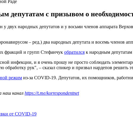
ной Раде
ым депутатам с призывом о необходимос
н у двух народных депутатов и у восьми членов аппарата Верхов
онавирусом – ред.) два народных депутата и восемь членов аппа
ких фракций и групп Стефанчук
обратился
к народным депутатам 
сной инфекции, и я очень прошу не просто соблюдать элемента
 обработку рук", – сказал спикер и призвал нардепов решить э
кной режим
из-за COVID-19. Депутатов, их помощников, работник
а наш канал
https://t.me/korrespondentnet
ивки от COVID-19