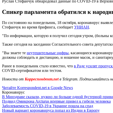
Руслан Стефанчук обнародовал данные по COVID-19 в Верхов
Спикер парламента обратился к народн
По состоянию на понедельник, 18 октября, коронавирус выявле
Стефанчук во время брифинга, сообщает
УНИАН
.
"По информации, которую я получил сегодня утром, (больны кор
Также сегодня на заседании Согласительного совета депутатс
"Вы знаете те
неутешительные цифры
, касающиеся коронавиру
должны соблюдать и дистанцию, и ношение масок, и санитарную
Ранее в понедельник стало известно, что
в Раде усилят пропус
COVID-сертификатом или тестом.
Новости от
Корреспондент.net
в Telegram. Подписывайтесь н
Читайте Korrespondent.net в Google News
Коронавирус
В Минздраве сказали, нужно ли больше одной бустерной прив
Подвид Омикрона Arcturus впервые привел к гибели человека
Заболеваемость COVID-19 в Украине пошла на спад
Новый вариант коронавируса попал из Индии в Европу