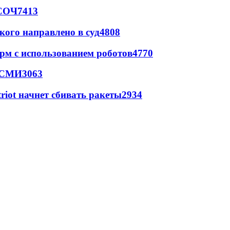
 СОЧ
7413
кого направлено в суд
4808
рм с использованием роботов
4770
- СМИ
3063
triot начнет сбивать ракеты
2934