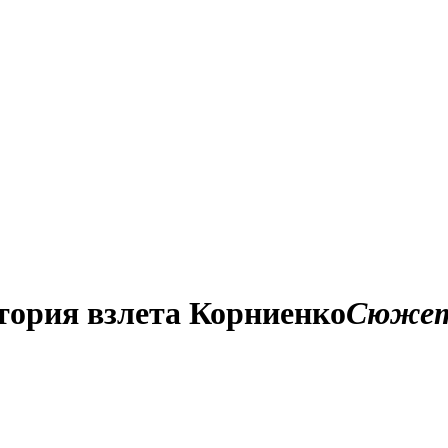
стория взлета Корниенко
Сюже