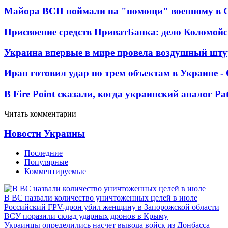
Майора ВСП поймали на "помощи" военному в
Присвоение средств ПриватБанка: дело Коломойс
Украина впервые в мире провела воздушный шту
Иран готовил удар по трем объектам в Украине 
В Fire Point сказали, когда украинский аналог Pa
Читать комментарии
Новости Украины
Последние
Популярные
Комментируемые
В ВС назвали количество уничтоженных целей в июле
Российский FPV-дрон убил женщину в Запорожской области
ВСУ поразили склад ударных дронов в Крыму
Украинцы определились насчет вывода войск из Донбасса