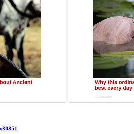
х
30851