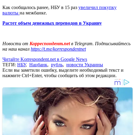
Как сообщалось ранее, НБУ в 15 раз
увеличил покупку
валюты
на межбанке.
Растет объем денежных переводов в Украину
Новости от
Корреспондент.net
в Telegram. Подписывайтесь
на наш канал
https://t.me/korrespondentnet
Читайте Korrespondent.net в Google News
ТЕГИ:
НБУ
,
Нацбанк
,
рубль
,
новости Украины
Если вы заметили ошибку, выделите необходимый текст и
нажмите Ctrl+Enter, чтобы сообщить об этом редакции.