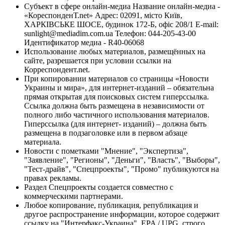
Субъект в сфере онлайн-медиа Название онлайн-медиа -
«КореспонденТ.net» Адрес: 02091, місто Київ,
ХАРКІВСЬКЕ ШОСЕ, будинок 172-Б, офіс 208/1 E-mail:
sunlight@mediadim.com.ua
Телефон: 044-205-43-00
Идентификатор медиа - R40-06068
Использование любых материалов, размещённых на
сайте, разрешается при условии ссылки на
Корреспондент.net.
При копировании материалов со страницы «Новости
Украины и мира», для интернет-изданий – обязательна
прямая открытая для поисковых систем гиперссылка.
Ссылка должна быть размещена в независимости от
полного либо частичного использования материалов.
Гиперссылка (для интернет- изданий) – должна быть
размещена в подзаголовке или в первом абзаце
материала.
Новости с пометками "Мнение", "Экспертиза",
"Заявление", "Регионы", "Деньги", "Власть", "Выборы",
"Тест-драйв", "Спецпроекты", "Промо" публикуются на
правах рекламы.
Раздел Спецпроекты создается совместно с
коммерческими партнерами.
Любое копирование, публикация, републикация и
другое распространение информации, которое содержит
ссылку на "Интерфакс-Украина", EPA / UPG, строго