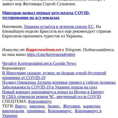
заявил мэр Житомира Сергей Сухомлин.
Минздрав назвал первые результаты COVID-
тестирования на ж/д вокзалах
Напомним,
Украина остается в зеленом списке ЕС
. На
ближайшую неделю Брюссель все еще рекомендует странам
Евросоюза принимать туристов из Украины.
Новости от
Корреспондент.net
в Telegram. Подписывайтесь
на наш канал
https://t.me/korrespondentnet
Читайте Korrespondent.net в Google News
Коронавирус
В Минздраве сказали, нужно ли больше одной бустерной
прививки от COVID-19
Подвид Омикрона Arcturus впервые привел к гибели человека
Заболеваемость COVID-19 в Украине пошла на спад
Новый вариант коронавируса попал из Индии в Европу
В США отменили режим ЧС, введенный из-за COVID
СПЕЦТЕМА:
Коронавирус
ТЕГИ:
Вирус
,
вакцина
,
бизнес
,
Житомир
,
карантин
,
вакцинация
,
прививки
,
Коронавирус
,
Коронавирус в
Украине