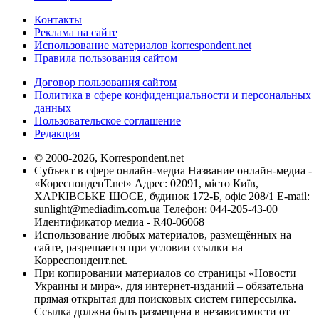
Контакты
Реклама на сайте
Использование материалов korrespondent.net
Правила пользования сайтом
Договор пользования сайтом
Политика в сфере конфиденциальности и персональных
данных
Пользовательское соглашение
Редакция
© 2000-2026, Korrespondent.net
Субъект в сфере онлайн-медиа Название онлайн-медиа -
«КореспонденТ.net» Адрес: 02091, місто Київ,
ХАРКІВСЬКЕ ШОСЕ, будинок 172-Б, офіс 208/1 E-mail:
sunlight@mediadim.com.ua
Телефон: 044-205-43-00
Идентификатор медиа - R40-06068
Использование любых материалов, размещённых на
сайте, разрешается при условии ссылки на
Корреспондент.net.
При копировании материалов со страницы «Новости
Украины и мира», для интернет-изданий – обязательна
прямая открытая для поисковых систем гиперссылка.
Ссылка должна быть размещена в независимости от