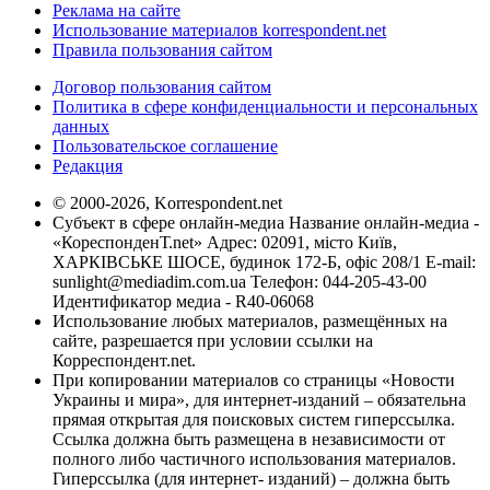
Реклама на сайте
Использование материалов korrespondent.net
Правила пользования сайтом
Договор пользования сайтом
Политика в сфере конфиденциальности и персональных
данных
Пользовательское соглашение
Редакция
© 2000-2026, Korrespondent.net
Субъект в сфере онлайн-медиа Название онлайн-медиа -
«КореспонденТ.net» Адрес: 02091, місто Київ,
ХАРКІВСЬКЕ ШОСЕ, будинок 172-Б, офіс 208/1 E-mail:
sunlight@mediadim.com.ua
Телефон: 044-205-43-00
Идентификатор медиа - R40-06068
Использование любых материалов, размещённых на
сайте, разрешается при условии ссылки на
Корреспондент.net.
При копировании материалов со страницы «Новости
Украины и мира», для интернет-изданий – обязательна
прямая открытая для поисковых систем гиперссылка.
Ссылка должна быть размещена в независимости от
полного либо частичного использования материалов.
Гиперссылка (для интернет- изданий) – должна быть