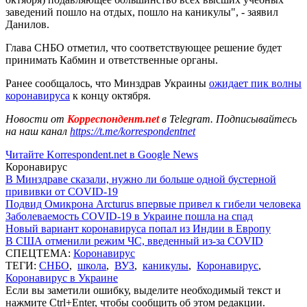
заведений пошло на отдых, пошло на каникулы", - заявил
Данилов.
Глава СНБО отметил, что соответствующее решение будет
принимать Кабмин и ответственные органы.
Ранее сообщалось, что Минздрав Украины
ожидает пик волны
коронавируса
к концу октября.
Новости от
Корреспондент.net
в Telegram. Подписывайтесь
на наш канал
https://t.me/korrespondentnet
Читайте Korrespondent.net в Google News
Коронавирус
В Минздраве сказали, нужно ли больше одной бустерной
прививки от COVID-19
Подвид Омикрона Arcturus впервые привел к гибели человека
Заболеваемость COVID-19 в Украине пошла на спад
Новый вариант коронавируса попал из Индии в Европу
В США отменили режим ЧС, введенный из-за COVID
СПЕЦТЕМА:
Коронавирус
ТЕГИ:
СНБО
,
школа
,
ВУЗ
,
каникулы
,
Коронавирус
,
Коронавирус в Украине
Если вы заметили ошибку, выделите необходимый текст и
нажмите Ctrl+Enter, чтобы сообщить об этом редакции.