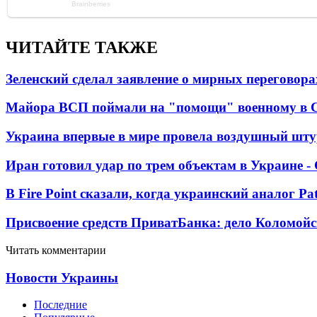
ЧИТАЙТЕ ТАКЖЕ
Зеленский сделал заявление о мирных переговора
Майора ВСП поймали на "помощи" военному в
Украина впервые в мире провела воздушный шту
Иран готовил удар по трем объектам в Украине 
В Fire Point сказали, когда украинский аналог Pa
Присвоение средств ПриватБанка: дело Коломойс
Читать комментарии
Новости Украины
Последние