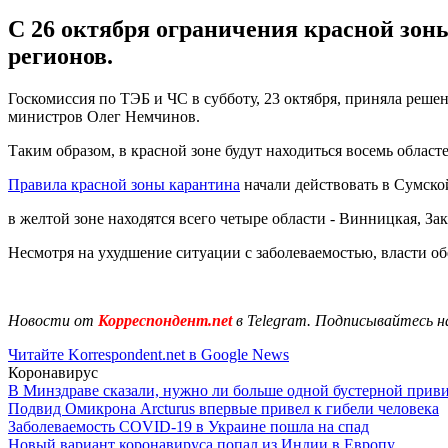
С 26 октября ограничения красной зоны
регионов.
Госкомиссия по ТЭБ и ЧС в субботу, 23 октября, приняла реш
министров Олег Немчинов.
Таким образом, в красной зоне будут находиться восемь област
Правила красной зоны карантина
начали действовать в Сумской
в желтой зоне находятся всего четыре области - Винницкая, За
Несмотря на ухудшение ситуации с заболеваемостью, власти 
Новости от
Корреспондент.net
в Telegram. Подписывайтесь н
Читайте Korrespondent.net в Google News
Коронавирус
В Минздраве сказали, нужно ли больше одной бустерной прив
Подвид Омикрона Arcturus впервые привел к гибели человека
Заболеваемость COVID-19 в Украине пошла на спад
Новый вариант коронавируса попал из Индии в Европу