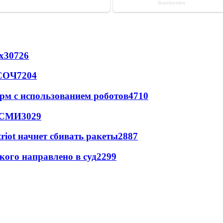
х
30726
 СОЧ
7204
рм с использованием роботов
4710
- СМИ
3029
triot начнет сбивать ракеты
2887
кого направлено в суд
2299