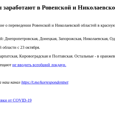
 заработают в Ровенской и Николаевской 
ение о переведении Ровенской и Николаевской областей в красну
ей: Днепропетровская, Донецкая, Запорожская, Николаевская, Од
 области с 23 октября.
карпатская, Кировоградская и Полтавская. Остальные - в оранжев
обещают
не вводить всеобщий локдаун.
а наш канал
https://t.me/korrespondentnet
ивки от COVID-19