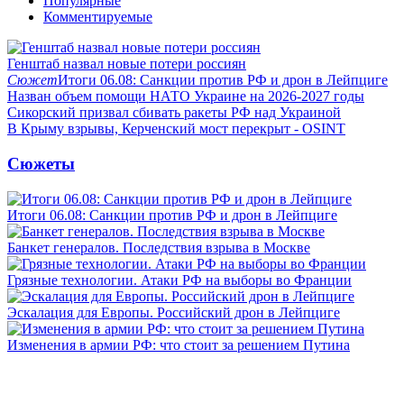
Популярные
Комментируемые
Генштаб назвал новые потери россиян
Сюжет
Итоги 06.08: Санкции против РФ и дрон в Лейпциге
Назван объем помощи НАТО Украине на 2026-2027 годы
Сикорский призвал сбивать ракеты РФ над Украиной
В Крыму взрывы, Керченский мост перекрыт - OSINT
Сюжеты
Итоги 06.08: Санкции против РФ и дрон в Лейпциге
Банкет генералов. Последствия взрыва в Москве
Грязные технологии. Атаки РФ на выборы во Франции
Эскалация для Европы. Российский дрон в Лейпциге
Изменения в армии РФ: что стоит за решением Путина