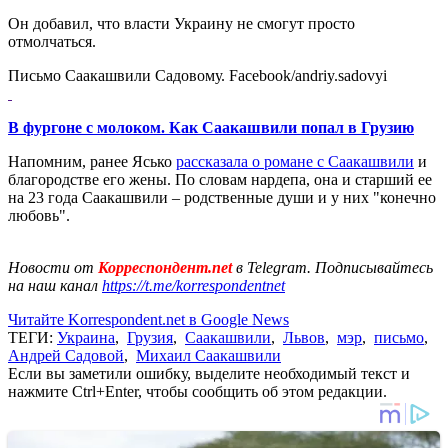
Он добавил, что власти Украину не смогут просто
отмолчаться.
Письмо Саакашвили Садовому. Facebook/andriy.sadovyi
В фургоне с молоком. Как Саакашвили попал в Грузию
Напомним, ранее Ясько
рассказала о романе с Саакашвили
и
благородстве его жены. По словам нардепа, она и старший ее
на 23 года Саакашвили – родственные души и у них "конечно
любовь".
Новости от
Корреспондент.net
в Telegram. Подписывайтесь
на наш канал
https://t.me/korrespondentnet
Читайте Korrespondent.net в Google News
ТЕГИ:
Украина
,
Грузия
,
Саакашвили
,
Львов
,
мэр
,
письмо
,
Андрей Садовой
,
Михаил Саакашвили
Если вы заметили ошибку, выделите необходимый текст и
нажмите Ctrl+Enter, чтобы сообщить об этом редакции.