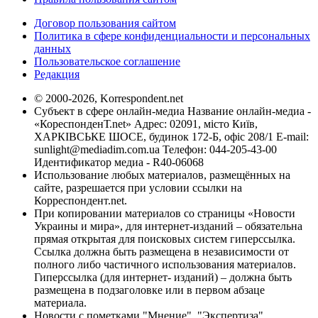
Договор пользования сайтом
Политика в сфере конфиденциальности и персональных
данных
Пользовательское соглашение
Редакция
© 2000-2026, Korrespondent.net
Субъект в сфере онлайн-медиа Название онлайн-медиа -
«КореспонденТ.net» Адрес: 02091, місто Київ,
ХАРКІВСЬКЕ ШОСЕ, будинок 172-Б, офіс 208/1 E-mail:
sunlight@mediadim.com.ua
Телефон: 044-205-43-00
Идентификатор медиа - R40-06068
Использование любых материалов, размещённых на
сайте, разрешается при условии ссылки на
Корреспондент.net.
При копировании материалов со страницы «Новости
Украины и мира», для интернет-изданий – обязательна
прямая открытая для поисковых систем гиперссылка.
Ссылка должна быть размещена в независимости от
полного либо частичного использования материалов.
Гиперссылка (для интернет- изданий) – должна быть
размещена в подзаголовке или в первом абзаце
материала.
Новости с пометками "Мнение", "Экспертиза",