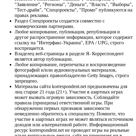
"Заявление", "Регионы", "Деньги", "Власть", "Выборы",
"Тест-драйв", "Спецпроекты", "Промо" публикуются на
правах рекламы.
Раздел Спецпроекты создается совместно с
коммерческими партнерами.
Любое копирование, публикация, републикация и
другое распространение информации, которое содержит
ссылку на "Интерфакс-Украина", EPA / UPG, строго
воспрещается.
Владелец веб-страницы в разделе Я- Корреспондент
является автор публикации.
Любое копирование, перепечатка и воспроизведение
фотографий и/или аудиовизуальных материалов,
принадлежащих правообладателю Getty Images, строго
запрещено.
Материалы сайта korrespondent.net предназначены для
лиц старше 21 года (21+). Участие в азартных играх
может вызвать игровую зависимость. Соблюдайте
правила (принципы) ответственной игры. При
обнаружении первых признаков зависимости
немедленно обратитесь к специалисту. Помните, что
участие в азартных играх не может являться источником
доходов или альтернативой работе. Информационный
ресурс korrespondent.net не проводит игры на реальные
и/или виртуальные деньги, сайт не принимает ни в