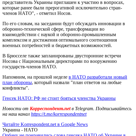
представитель Украины приглашен к участию в вопросах,
которые ранее были прерогативой исключительно стран-
членов НАТО", - отметил Носов.
По его словам, на заседании будут обсуждать инновации в
оборонно-технической сфере, трансформации во
взаимодействии с наукой и оборонно-промышленным
комплексом и достижения оптимального соотношения
военных потребностей и бюджетных возможностей.
В Брюсселе также запланированы двусторонние встречи
Носова с Национальным директорами по вооружению
государств-членов НАТО.
Напомним, на прошлой неделе
в НАТО разработали новый
план обороны
, который назвали "план ответов на любые
конфликты".
Генсек НАТО: РФ не стоит бояться членства Украины
Новости от
Корреспондент.net
в Telegram. Подписывайтесь
на наш канал
https://t.me/korrespondentnet
Читайте Korrespondent.net в Google News
Украина - НАТО
Орбану не понравились слова генсека НАТО об Украине в