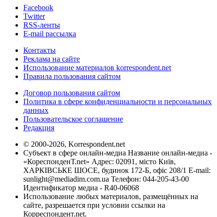
Facebook
Twitter
RSS-ленты
E-mail рассылка
Контакты
Реклама на сайте
Использование материалов korrespondent.net
Правила пользования сайтом
Договор пользования сайтом
Политика в сфере конфиденциальности и персональных
данных
Пользовательское соглашение
Редакция
© 2000-2026, Korrespondent.net
Субъект в сфере онлайн-медиа Название онлайн-медиа -
«КореспонденТ.net» Адрес: 02091, місто Київ,
ХАРКІВСЬКЕ ШОСЕ, будинок 172-Б, офіс 208/1 E-mail:
sunlight@mediadim.com.ua
Телефон: 044-205-43-00
Идентификатор медиа - R40-06068
Использование любых материалов, размещённых на
сайте, разрешается при условии ссылки на
Корреспондент.net.