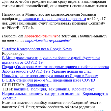
Для того, чтобы граждане могли сразу видеть, вакцинирован
тот или иной полицейский, они получат специальные значки.
Напомним, в Министерстве здравоохранения Украины
одобрили
прививки от коронавируса подросткам
от 12 до 17
лет. Для вакцинации будут использовать препарат Comirnaty
от Pfizer/BioNTech.
Новости от
Корреспондент.net
в Telegram. Подписывайтесь
на наш канал
https://t.me/korrespondentnet
Читайте Korrespondent.net в Google News
Коронавирус
В Минздраве сказали, нужно ли больше одной бустерной
прививки от COVID-19
Подвид Омикрона Arcturus впервые привел к гибели человека
Заболеваемость COVID-19 в Украине пошла на спад
Новый вариант коронавируса попал из Индии в Европу
В США отменили режим ЧС, введенный из-за COVID
СПЕЦТЕМА:
Коронавирус
ТЕГИ:
вакцина
,
полиция
,
вакцинация
,
Коронавирус
,
Национальная полиция
,
патрульная полиция
,
Коронавирус в
Украине
Если вы заметили ошибку, выделите необходимый текст и
нажмите Ctrl+Enter, чтобы сообщить об этом редакции.