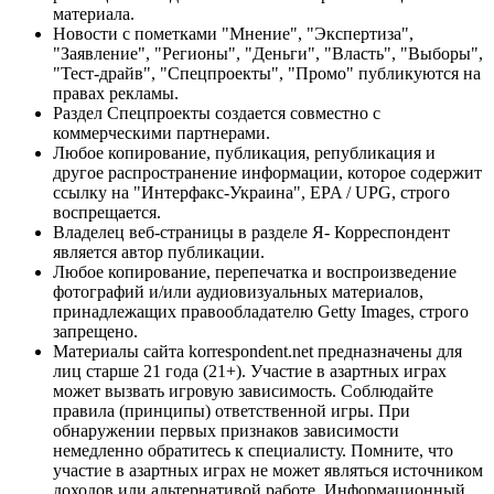
материала.
Новости с пометками "Мнение", "Экспертиза",
"Заявление", "Регионы", "Деньги", "Власть", "Выборы",
"Тест-драйв", "Спецпроекты", "Промо" публикуются на
правах рекламы.
Раздел Спецпроекты создается совместно с
коммерческими партнерами.
Любое копирование, публикация, републикация и
другое распространение информации, которое содержит
ссылку на "Интерфакс-Украина", EPA / UPG, строго
воспрещается.
Владелец веб-страницы в разделе Я- Корреспондент
является автор публикации.
Любое копирование, перепечатка и воспроизведение
фотографий и/или аудиовизуальных материалов,
принадлежащих правообладателю Getty Images, строго
запрещено.
Материалы сайта korrespondent.net предназначены для
лиц старше 21 года (21+). Участие в азартных играх
может вызвать игровую зависимость. Соблюдайте
правила (принципы) ответственной игры. При
обнаружении первых признаков зависимости
немедленно обратитесь к специалисту. Помните, что
участие в азартных играх не может являться источником
доходов или альтернативой работе. Информационный