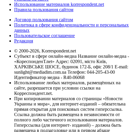
Использование материалов korrespondent.net
Правила пользования сайтом
Договор пользования сайтом
Политика в сфере конфиденциальности и персональных
данных
Пользовательское соглашение
Редакция
© 2000-2026, Korrespondent.net
Субъект в сфере онлайн-медиа Название онлайн-медиа -
«КореспонденТ.net» Адрес: 02091, місто Київ,
ХАРКІВСЬКЕ ШОСЕ, будинок 172-Б, офіс 208/1 E-mail:
sunlight@mediadim.com.ua
Телефон: 044-205-43-00
Идентификатор медиа - R40-06068
Использование любых материалов, размещённых на
сайте, разрешается при условии ссылки на
Корреспондент.net.
При копировании материалов со страницы «Новости
Украины и мира», для интернет-изданий – обязательна
прямая открытая для поисковых систем гиперссылка.
Ссылка должна быть размещена в независимости от
полного либо частичного использования материалов.
Гиперссылка (для интернет- изданий) – должна быть
размещена в подзаголовке или в первом абзаце