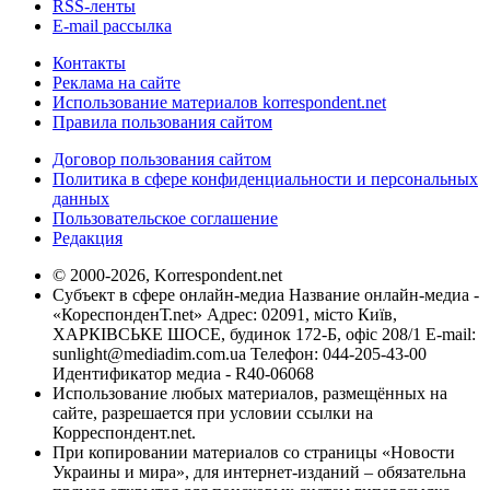
RSS-ленты
E-mail рассылка
Контакты
Реклама на сайте
Использование материалов korrespondent.net
Правила пользования сайтом
Договор пользования сайтом
Политика в сфере конфиденциальности и персональных
данных
Пользовательское соглашение
Редакция
© 2000-2026, Korrespondent.net
Субъект в сфере онлайн-медиа Название онлайн-медиа -
«КореспонденТ.net» Адрес: 02091, місто Київ,
ХАРКІВСЬКЕ ШОСЕ, будинок 172-Б, офіс 208/1 E-mail:
sunlight@mediadim.com.ua
Телефон: 044-205-43-00
Идентификатор медиа - R40-06068
Использование любых материалов, размещённых на
сайте, разрешается при условии ссылки на
Корреспондент.net.
При копировании материалов со страницы «Новости
Украины и мира», для интернет-изданий – обязательна