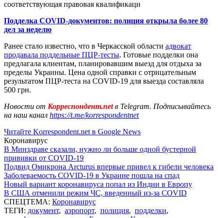
соответствующая правовая квалификаци
Подделка COVID-документов: полиция открыла более 80
дел за неделю
Ранее стало известно, что в Черкасской области
адвокат
продавала поддельные ПЦР-тесты
. Готовые подделки она
предлагала клиентам, планировавшим выезд для отдыха за
пределы Украины. Цена одной справки с отрицательным
результатом ПЦР-теста на COVID-19 для выезда составляла
500 грн.
Новости от
Корреспондент.net
в Telegram. Подписывайтесь
на наш канал
https://t.me/korrespondentnet
Читайте Korrespondent.net в Google News
Коронавирус
В Минздраве сказали, нужно ли больше одной бустерной
прививки от COVID-19
Подвид Омикрона Arcturus впервые привел к гибели человека
Заболеваемость COVID-19 в Украине пошла на спад
Новый вариант коронавируса попал из Индии в Европу
В США отменили режим ЧС, введенный из-за COVID
СПЕЦТЕМА:
Коронавирус
ТЕГИ:
документ
,
аэропорт
,
полиция
,
подделки
,