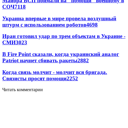
Майора ВСП поймали на "помощи" военному в
СОЧ
7118
Украина впервые в мире провела воздушный
штурм с использованием роботов
4698
Иран готовил удар по трем объектам в Украине -
СМИ
3023
В Fire Point сказали, когда украинский аналог
Patriot начнет сбивать ракеты
2882
Когда связь молчит - молчит вся бригада.
Связисты просят помощи
2252
Читать комментарии