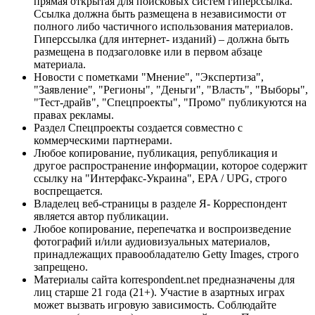
прямая открытая для поисковых систем гиперссылка.
Ссылка должна быть размещена в независимости от
полного либо частичного использования материалов.
Гиперссылка (для интернет- изданий) – должна быть
размещена в подзаголовке или в первом абзаце
материала.
Новости с пометками "Мнение", "Экспертиза",
"Заявление", "Регионы", "Деньги", "Власть", "Выборы",
"Тест-драйв", "Спецпроекты", "Промо" публикуются на
правах рекламы.
Раздел Спецпроекты создается совместно с
коммерческими партнерами.
Любое копирование, публикация, републикация и
другое распространение информации, которое содержит
ссылку на "Интерфакс-Украина", EPA / UPG, строго
воспрещается.
Владелец веб-страницы в разделе Я- Корреспондент
является автор публикации.
Любое копирование, перепечатка и воспроизведение
фотографий и/или аудиовизуальных материалов,
принадлежащих правообладателю Getty Images, строго
запрещено.
Материалы сайта korrespondent.net предназначены для
лиц старше 21 года (21+). Участие в азартных играх
может вызвать игровую зависимость. Соблюдайте