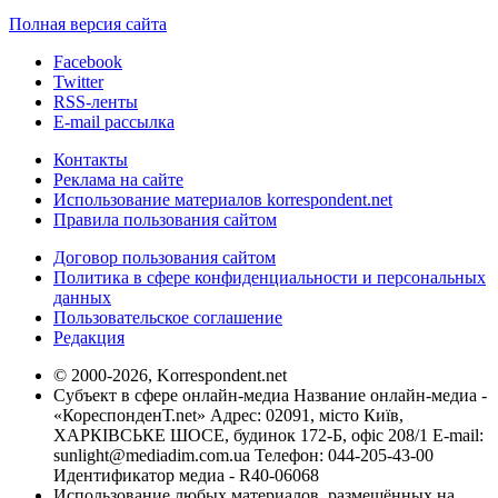
Полная версия сайта
Facebook
Twitter
RSS-ленты
E-mail рассылка
Контакты
Реклама на сайте
Использование материалов korrespondent.net
Правила пользования сайтом
Договор пользования сайтом
Политика в сфере конфиденциальности и персональных
данных
Пользовательское соглашение
Редакция
© 2000-2026, Korrespondent.net
Субъект в сфере онлайн-медиа Название онлайн-медиа -
«КореспонденТ.net» Адрес: 02091, місто Київ,
ХАРКІВСЬКЕ ШОСЕ, будинок 172-Б, офіс 208/1 E-mail:
sunlight@mediadim.com.ua
Телефон: 044-205-43-00
Идентификатор медиа - R40-06068
Использование любых материалов, размещённых на