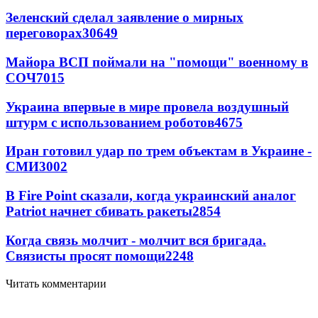
Зеленский сделал заявление о мирных
переговорах
30649
Майора ВСП поймали на "помощи" военному в
СОЧ
7015
Украина впервые в мире провела воздушный
штурм с использованием роботов
4675
Иран готовил удар по трем объектам в Украине -
СМИ
3002
В Fire Point сказали, когда украинский аналог
Patriot начнет сбивать ракеты
2854
Когда связь молчит - молчит вся бригада.
Связисты просят помощи
2248
Читать комментарии