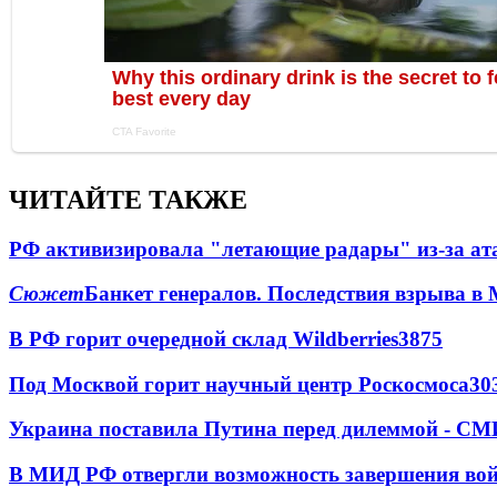
ЧИТАЙТЕ ТАКЖЕ
РФ активизировала "летающие радары" из-за а
Сюжет
Банкет генералов. Последствия взрыва в 
В РФ горит очередной склад Wildberries
3875
Под Москвой горит научный центр Роскосмоса
30
Украина поставила Путина перед дилеммой - СМ
В МИД РФ отвергли возможность завершения во