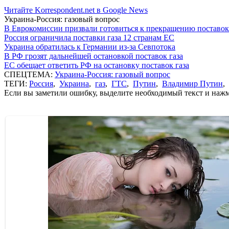
Читайте Korrespondent.net в Google News
Украина-Россия: газовый вопрос
В Еврокомиссии призвали готовиться к прекращению поставок
Россия ограничила поставки газа 12 странам ЕС
Украина обратилась к Германии из-за Севпотока
В РФ грозят дальнейшей остановкой поставок газа
ЕС обещает ответить РФ на остановку поставок газа
СПЕЦТЕМА:
Украина-Россия: газовый вопрос
ТЕГИ:
Россия
,
Украина
,
газ
,
ГТС
,
Путин
,
Владимир Путин
,
Если вы заметили ошибку, выделите необходимый текст и нажми