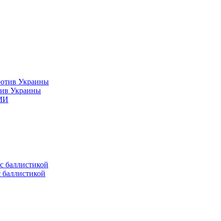
тив Украины
СМИ
с баллистикой