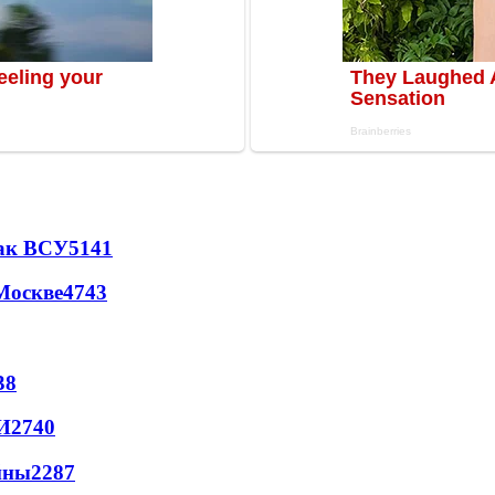
так ВСУ
5141
Москве
4743
38
И
2740
йны
2287