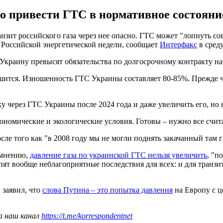
о привести ГТС в нормативное состояние
ит российского газа через нее опасно. ГТС может "лопнуть совс
 Российской энергетической недели, сообщает
Интерфакс
в среду
з Украину превысят обязательства по долгосрочному контракту на
ышится. Изношенность ГТС Украины составляет 80-85%. Прежде ч
чку через ГТС Украины после 2024 года и даже увеличить его, н
кономические и экологические условия. Готовы – нужно все счита
ле того как "в 2008 году мы не могли поднять закачанный там г
 мнению,
давление газа по украинской ГТС нельзя увеличить
, "п
пят вообще неблагоприятные последствия для всех: и для транзи
 заявил, что
слова Путина – это попытка давления
на Европу с 
а наш канал
https://t.me/korrespondentnet