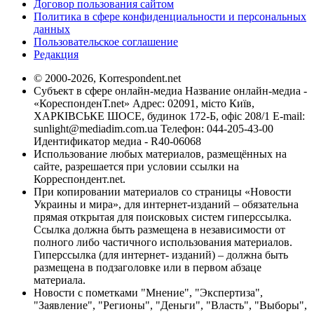
Договор пользования сайтом
Политика в сфере конфиденциальности и персональных
данных
Пользовательское соглашение
Редакция
© 2000-2026, Korrespondent.net
Субъект в сфере онлайн-медиа Название онлайн-медиа -
«КореспонденТ.net» Адрес: 02091, місто Київ,
ХАРКІВСЬКЕ ШОСЕ, будинок 172-Б, офіс 208/1 E-mail:
sunlight@mediadim.com.ua
Телефон: 044-205-43-00
Идентификатор медиа - R40-06068
Использование любых материалов, размещённых на
сайте, разрешается при условии ссылки на
Корреспондент.net.
При копировании материалов со страницы «Новости
Украины и мира», для интернет-изданий – обязательна
прямая открытая для поисковых систем гиперссылка.
Ссылка должна быть размещена в независимости от
полного либо частичного использования материалов.
Гиперссылка (для интернет- изданий) – должна быть
размещена в подзаголовке или в первом абзаце
материала.
Новости с пометками "Мнение", "Экспертиза",
"Заявление", "Регионы", "Деньги", "Власть", "Выборы",