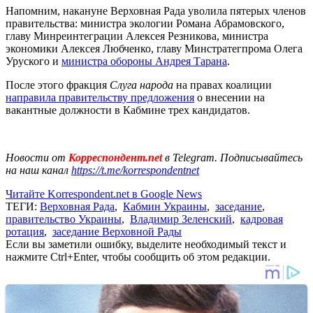
Напомним, накануне Верховная Рада уволила пятерых членов
правительства: министра экологии Романа Абрамовского,
главу Минреинтеграции Алексея Резникова, министра
экономики Алексея Любченко, главу Минстратегпрома Олега
Уруского и
министра обороны Андрея Тарана
.
После этого фракция
Слуга народа
на правах коалиции
направила правительству предложения
о внесении на
вакантные должности в Кабмине трех кандидатов.
Новости от
Корреспондент.net
в Telegram. Подписывайтесь
на наш канал
https://t.me/korrespondentnet
Читайте Korrespondent.net в Google News
ТЕГИ:
Верховная Рада
,
Кабмин Украины
,
заседание
,
правительство Украины
,
Владимир Зеленский
,
кадровая
ротация
,
заседание Верховной Рады
Если вы заметили ошибку, выделите необходимый текст и
нажмите Ctrl+Enter, чтобы сообщить об этом редакции.