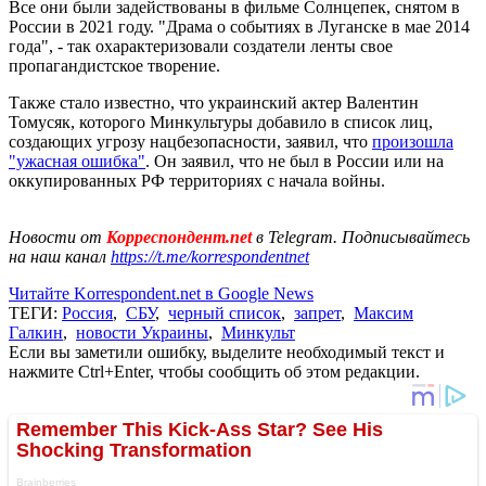
Все они были задействованы в фильме Солнцепек, снятом в
России в 2021 году. "Драма о событиях в Луганске в мае 2014
года", - так охарактеризовали создатели ленты свое
пропагандистское творение.
Также стало известно, что украинский актер Валентин
Томусяк, которого Минкультуры добавило в список лиц,
создающих угрозу нацбезопасности, заявил, что
произошла
"ужасная ошибка"
. Он заявил, что не был в России или на
оккупированных РФ территориях с начала войны.
Новости от
Корреспондент.net
в Telegram. Подписывайтесь
на наш канал
https://t.me/korrespondentnet
Читайте Korrespondent.net в Google News
ТЕГИ:
Россия
,
СБУ
,
черный список
,
запрет
,
Максим
Галкин
,
новости Украины
,
Минкульт
Если вы заметили ошибку, выделите необходимый текст и
нажмите Ctrl+Enter, чтобы сообщить об этом редакции.