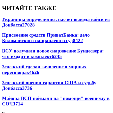
ЧИТАЙТЕ ТАКЖЕ
Украинцы определились насчет вывода войск из
Донбасса
27028
Присвоение средств ПриватБанка: дело
Коломойского направлено в суд
8422
ВСУ получили новое снаряжение Бундесвера:
что входит в комплект
6245
Зеленский сделал заявление о мирных
переговорах
4626
Зеленский оценил гарантии США и судьбу
Донбасса
3736
Майора ВСП поймали на "помощи" военному в
СОЧ
3714