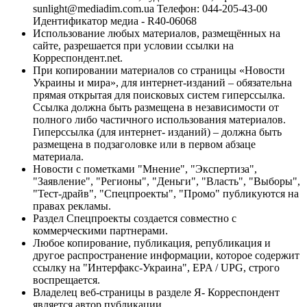
sunlight@mediadim.com.ua
Телефон: 044-205-43-00
Идентификатор медиа - R40-06068
Использование любых материалов, размещённых на
сайте, разрешается при условии ссылки на
Корреспондент.net.
При копировании материалов со страницы «Новости
Украины и мира», для интернет-изданий – обязательна
прямая открытая для поисковых систем гиперссылка.
Ссылка должна быть размещена в независимости от
полного либо частичного использования материалов.
Гиперссылка (для интернет- изданий) – должна быть
размещена в подзаголовке или в первом абзаце
материала.
Новости с пометками "Мнение", "Экспертиза",
"Заявление", "Регионы", "Деньги", "Власть", "Выборы",
"Тест-драйв", "Спецпроекты", "Промо" публикуются на
правах рекламы.
Раздел Спецпроекты создается совместно с
коммерческими партнерами.
Любое копирование, публикация, републикация и
другое распространение информации, которое содержит
ссылку на "Интерфакс-Украина", EPA / UPG, строго
воспрещается.
Владелец веб-страницы в разделе Я- Корреспондент
является автор публикации.