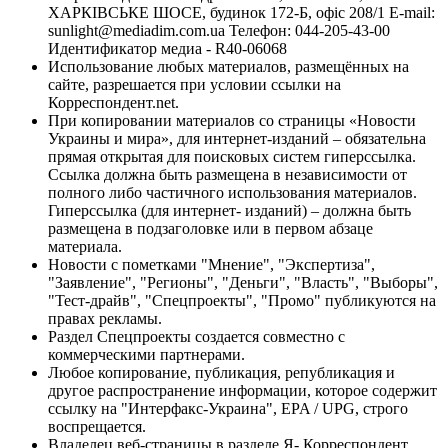
ХАРКІВСЬКЕ ШОСЕ, будинок 172-Б, офіс 208/1 E-mail:
sunlight@mediadim.com.ua
Телефон: 044-205-43-00
Идентификатор медиа - R40-06068
Использование любых материалов, размещённых на
сайте, разрешается при условии ссылки на
Корреспондент.net.
При копировании материалов со страницы «Новости
Украины и мира», для интернет-изданий – обязательна
прямая открытая для поисковых систем гиперссылка.
Ссылка должна быть размещена в независимости от
полного либо частичного использования материалов.
Гиперссылка (для интернет- изданий) – должна быть
размещена в подзаголовке или в первом абзаце
материала.
Новости с пометками "Мнение", "Экспертиза",
"Заявление", "Регионы", "Деньги", "Власть", "Выборы",
"Тест-драйв", "Спецпроекты", "Промо" публикуются на
правах рекламы.
Раздел Спецпроекты создается совместно с
коммерческими партнерами.
Любое копирование, публикация, републикация и
другое распространение информации, которое содержит
ссылку на "Интерфакс-Украина", EPA / UPG, строго
воспрещается.
Владелец веб-страницы в разделе Я- Корреспондент