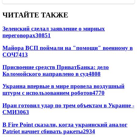
ЧИТАЙТЕ ТАКЖЕ
Зеленский сделал заявление о мирных
переговорах
30851
Майора ВСП поймали на "помощи" военному в
СОЧ
7413
Присвоение средств ПриватБанка: дело
Коломойского направлено в суд
4808
Украина впервые в мире провела воздушный
штурм с использованием роботов
4770
Иран готовил удар по трем объектам в Украине -
СМИ
3063
В Fire Point сказали, когда украинский аналог
Patriot начнет сбивать ракеты
2934