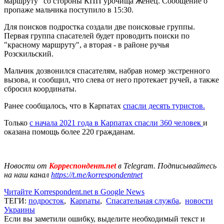
маршруту" со стороны КПП урочища Женец. Сообщение о
пропаже мальчика поступило в 15:30.
Для поисков подростка создали две поисковые группы.
Первая группа спасателей будет проводить поиски по
"красному маршруту", а вторая - в районе ручья
Розскильский.
Мальчик дозвонился спасателям, набрав номер экстренного
вызова, и сообщил, что слева от него протекает ручей, а также
сбросил координаты.
Ранее сообщалось, что в Карпатах
спасли десять туристов.
Только
с начала 2021 года в Карпатах спасли 360 человек
и
оказана помощь более 220 гражданам.
Новости от
Корреспондент.net
в Telegram. Подписывайтесь
на наш канал
https://t.me/korrespondentnet
Читайте Korrespondent.net в Google News
ТЕГИ:
подросток
,
Карпаты
,
Спасательная служба
,
новости
Украины
Если вы заметили ошибку, выделите необходимый текст и