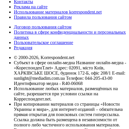
Контакты
Реклама на сайте
Использование материалов korrespondent.net
Правила пользования сайтом
Договор пользования сайтом
Политика в сфере конфиденциальности и персональных
данных
Пользовательское соглашение
Редакция
© 2000-2026, Korrespondent.net
Субъект в сфере онлайн-медиа Название онлайн-медиа -
«КореспонденТ.net» Адрес: 02091, місто Київ,
ХАРКІВСЬКЕ ШОСЕ, будинок 172-Б, офіс 208/1 E-mail:
sunlight@mediadim.com.ua
Телефон: 044-205-43-00
Идентификатор медиа - R40-06068
Использование любых материалов, размещённых на
сайте, разрешается при условии ссылки на
Корреспондент.net.
При копировании материалов со страницы «Новости
Украины и мира», для интернет-изданий – обязательна
прямая открытая для поисковых систем гиперссылка.
Ссылка должна быть размещена в независимости от
полного либо частичного использования материалов.