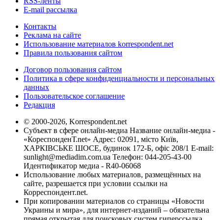
RSS-ленты
E-mail рассылка
Контакты
Реклама на сайте
Использование материалов korrespondent.net
Правила пользования сайтом
Договор пользования сайтом
Политика в сфере конфиденциальности и персональных
данных
Пользовательское соглашение
Редакция
© 2000-2026, Korrespondent.net
Субъект в сфере онлайн-медиа Название онлайн-медиа -
«КореспонденТ.net» Адрес: 02091, місто Київ,
ХАРКІВСЬКЕ ШОСЕ, будинок 172-Б, офіс 208/1 E-mail:
sunlight@mediadim.com.ua
Телефон: 044-205-43-00
Идентификатор медиа - R40-06068
Использование любых материалов, размещённых на
сайте, разрешается при условии ссылки на
Корреспондент.net.
При копировании материалов со страницы «Новости
Украины и мира», для интернет-изданий – обязательна
прямая открытая для поисковых систем гиперссылка.