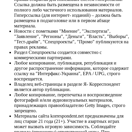
Ссылка должна быть размещена в независимости от
полного либо частичного использования материалов.
Гиперссылка (для интернет- изданий) – должна быть
размещена в подзаголовке или в первом абзаце
материала.
Новости с пометками "Мнение", "Экспертиза",
"Заявление", "Регионы", "Деньги", "Власть", "Выборы",
"Тест-драйв", "Спецпроекты", "Промо" публикуются на
правах рекламы.
Раздел Спецпроекты создается совместно с
коммерческими партнерами.
Любое копирование, публикация, републикация и
другое распространение информации, которое содержит
ссылку на "Интерфакс-Украина", EPA / UPG, строго
воспрещается.
Владелец веб-страницы в разделе Я- Корреспондент
является автор публикации.
Любое копирование, перепечатка и воспроизведение
фотографий и/или аудиовизуальных материалов,
принадлежащих правообладателю Getty Images, строго
запрещено.
Материалы сайта korrespondent.net предназначены для
лиц старше 21 года (21+). Участие в азартных играх
может вызвать игровую зависимость. Соблюдайте
правила (принципы) ответственной игры. При