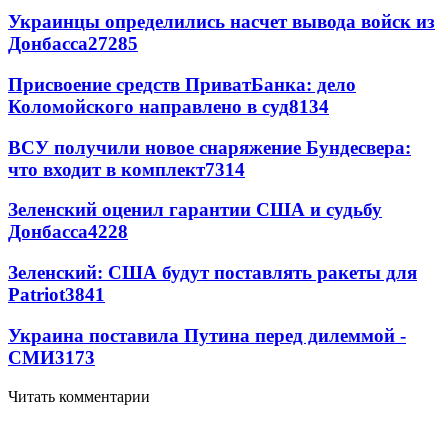
Украинцы определились насчет вывода войск из
Донбасса
27285
Присвоение средств ПриватБанка: дело
Коломойского направлено в суд
8134
ВСУ получили новое снаряжение Бундесвера:
что входит в комплект
7314
Зеленский оценил гарантии США и судьбу
Донбасса
4228
Зеленский: США будут поставлять ракеты для
Patriot
3841
Украина поставила Путина перед дилеммой -
СМИ
3173
Читать комментарии