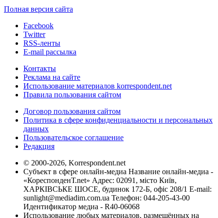
Полная версия сайта
Facebook
Twitter
RSS-ленты
E-mail рассылка
Контакты
Реклама на сайте
Использование материалов korrespondent.net
Правила пользования сайтом
Договор пользования сайтом
Политика в сфере конфиденциальности и персональных
данных
Пользовательское соглашение
Редакция
© 2000-2026, Korrespondent.net
Субъект в сфере онлайн-медиа Название онлайн-медиа -
«КореспонденТ.net» Адрес: 02091, місто Київ,
ХАРКІВСЬКЕ ШОСЕ, будинок 172-Б, офіс 208/1 E-mail:
sunlight@mediadim.com.ua
Телефон: 044-205-43-00
Идентификатор медиа - R40-06068
Использование любых материалов, размещённых на