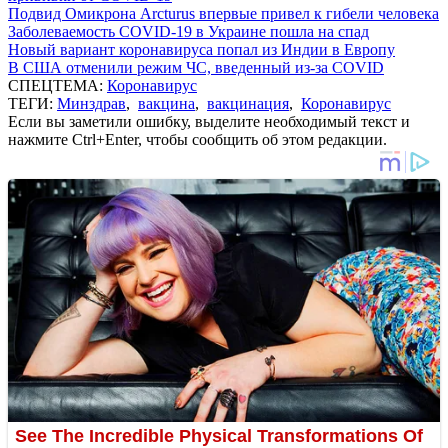
Подвид Омикрона Arcturus впервые привел к гибели человека
Заболеваемость COVID-19 в Украине пошла на спад
Новый вариант коронавируса попал из Индии в Европу
В США отменили режим ЧС, введенный из-за COVID
СПЕЦТЕМА:
Коронавирус
ТЕГИ:
Минздрав
,
вакцина
,
вакцинация
,
Коронавирус
Если вы заметили ошибку, выделите необходимый текст и
нажмите Ctrl+Enter, чтобы сообщить об этом редакции.