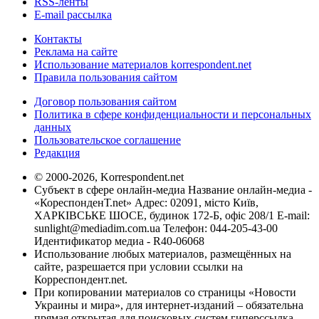
RSS-ленты
E-mail рассылка
Контакты
Реклама на сайте
Использование материалов korrespondent.net
Правила пользования сайтом
Договор пользования сайтом
Политика в сфере конфиденциальности и персональных
данных
Пользовательское соглашение
Редакция
© 2000-2026, Korrespondent.net
Субъект в сфере онлайн-медиа Название онлайн-медиа -
«КореспонденТ.net» Адрес: 02091, місто Київ,
ХАРКІВСЬКЕ ШОСЕ, будинок 172-Б, офіс 208/1 E-mail:
sunlight@mediadim.com.ua
Телефон: 044-205-43-00
Идентификатор медиа - R40-06068
Использование любых материалов, размещённых на
сайте, разрешается при условии ссылки на
Корреспондент.net.
При копировании материалов со страницы «Новости
Украины и мира», для интернет-изданий – обязательна
прямая открытая для поисковых систем гиперссылка.