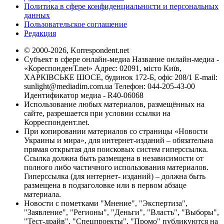
Политика в сфере конфиденциальности и персональных
данных
Пользовательское соглашение
Редакция
© 2000-2026, Korrespondent.net
Субъект в сфере онлайн-медиа Название онлайн-медиа -
«КореспонденТ.net» Адрес: 02091, місто Київ,
ХАРКІВСЬКЕ ШОСЕ, будинок 172-Б, офіс 208/1 E-mail:
sunlight@mediadim.com.ua
Телефон: 044-205-43-00
Идентификатор медиа - R40-06068
Использование любых материалов, размещённых на
сайте, разрешается при условии ссылки на
Корреспондент.net.
При копировании материалов со страницы «Новости
Украины и мира», для интернет-изданий – обязательна
прямая открытая для поисковых систем гиперссылка.
Ссылка должна быть размещена в независимости от
полного либо частичного использования материалов.
Гиперссылка (для интернет- изданий) – должна быть
размещена в подзаголовке или в первом абзаце
материала.
Новости с пометками "Мнение", "Экспертиза",
"Заявление", "Регионы", "Деньги", "Власть", "Выборы",
"Тест-драйв", "Спецпроекты", "Промо" публикуются на