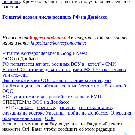
погибли
. Кроме того, один защитник получил огнестрельное
ранение.
Генштаб назвал число военных РФ на Донбассе
Новости от
Корреспондент.net
в Telegram. Подписывайтесь
на наш канал
https://t.me/korrespondentnet
Читайте Korrespondent.net в Google News
ООС на Донбассе
РФ попытается загнать военных ВСУ в "котел" - СМИ
В зоне ООС отбили девять атак армии РФ: 170 захватчиков
уничтожены
Защитники в зоне ООС отбили 13 атак врага за день
На Луганщине российские военные бегут с поля боя - штаб
ООС
ВСУ уничтожили два российских танка и БМП
СПЕЦТЕМА:
ООС на Донбассе
ТЕГИ:
донбасс
,
военные
,
ранение
,
госпитализация
,
ситуация на востоке Украины
,
война на Донбассе
,
Операция
объединенных сил
,
ООС
Если вы заметили ошибку, выделите необходимый текст и
нажмите Ctrl+Enter, чтобы сообщить об этом редакции.