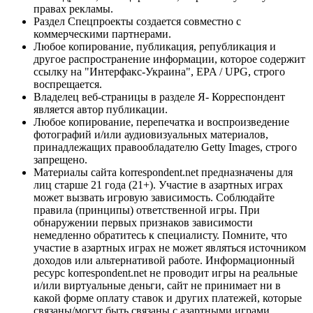
правах рекламы.
Раздел Спецпроекты создается совместно с
коммерческими партнерами.
Любое копирование, публикация, републикация и
другое распространение информации, которое содержит
ссылку на "Интерфакс-Украина", EPA / UPG, строго
воспрещается.
Владелец веб-страницы в разделе Я- Корреспондент
является автор публикации.
Любое копирование, перепечатка и воспроизведение
фотографий и/или аудиовизуальных материалов,
принадлежащих правообладателю Getty Images, строго
запрещено.
Материалы сайта korrespondent.net предназначены для
лиц старше 21 года (21+). Участие в азартных играх
может вызвать игровую зависимость. Соблюдайте
правила (принципы) ответственной игры. При
обнаружении первых признаков зависимости
немедленно обратитесь к специалисту. Помните, что
участие в азартных играх не может являться источником
доходов или альтернативой работе. Информационный
ресурс korrespondent.net не проводит игры на реальные
и/или виртуальные деньги, сайт не принимает ни в
какой форме оплату ставок и других платежей, которые
связаны/могут быть связаны с азартными играми,