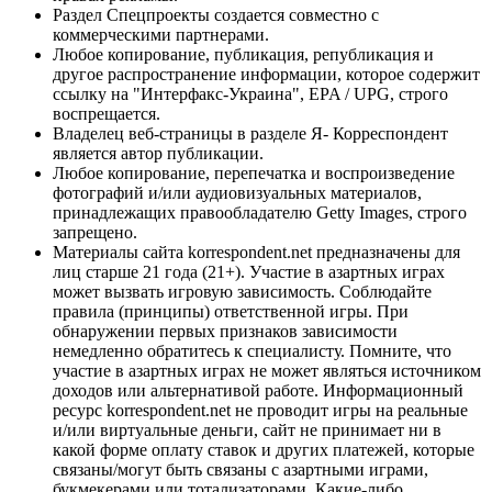
Раздел Спецпроекты создается совместно с
коммерческими партнерами.
Любое копирование, публикация, републикация и
другое распространение информации, которое содержит
ссылку на "Интерфакс-Украина", EPA / UPG, строго
воспрещается.
Владелец веб-страницы в разделе Я- Корреспондент
является автор публикации.
Любое копирование, перепечатка и воспроизведение
фотографий и/или аудиовизуальных материалов,
принадлежащих правообладателю Getty Images, строго
запрещено.
Материалы сайта korrespondent.net предназначены для
лиц старше 21 года (21+). Участие в азартных играх
может вызвать игровую зависимость. Соблюдайте
правила (принципы) ответственной игры. При
обнаружении первых признаков зависимости
немедленно обратитесь к специалисту. Помните, что
участие в азартных играх не может являться источником
доходов или альтернативой работе. Информационный
ресурс korrespondent.net не проводит игры на реальные
и/или виртуальные деньги, сайт не принимает ни в
какой форме оплату ставок и других платежей, которые
связаны/могут быть связаны с азартными играми,
букмекерами или тотализаторами. Какие-либо