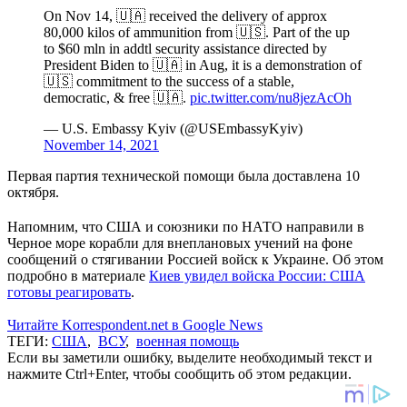
On Nov 14, 🇺🇦 received the delivery of approx
80,000 kilos of ammunition from 🇺🇸. Part of the up
to $60 mln in addtl security assistance directed by
President Biden to 🇺🇦 in Aug, it is a demonstration of
🇺🇸 commitment to the success of a stable,
democratic, & free 🇺🇦.
pic.twitter.com/nu8jezAcOh
— U.S. Embassy Kyiv (@USEmbassyKyiv)
November 14, 2021
Первая партия технической помощи была доставлена 10
октября.
Напомним, что США и союзники по НАТО направили в
Черное море корабли для внеплановых учений на фоне
сообщений о стягивании Россией войск к Украине. Об этом
подробно в материале
Киев увидел войска России: США
готовы реагировать
.
Читайте Korrespondent.net в Google News
ТЕГИ:
США
,
ВСУ
,
военная помощь
Если вы заметили ошибку, выделите необходимый текст и
нажмите Ctrl+Enter, чтобы сообщить об этом редакции.