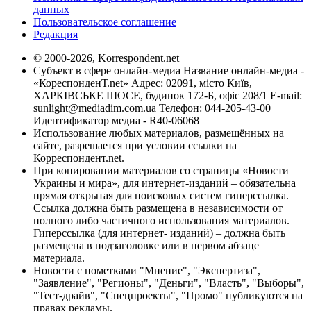
данных
Пользовательское соглашение
Редакция
© 2000-2026, Korrespondent.net
Субъект в сфере онлайн-медиа Название онлайн-медиа -
«КореспонденТ.net» Адрес: 02091, місто Київ,
ХАРКІВСЬКЕ ШОСЕ, будинок 172-Б, офіс 208/1 E-mail:
sunlight@mediadim.com.ua
Телефон: 044-205-43-00
Идентификатор медиа - R40-06068
Использование любых материалов, размещённых на
сайте, разрешается при условии ссылки на
Корреспондент.net.
При копировании материалов со страницы «Новости
Украины и мира», для интернет-изданий – обязательна
прямая открытая для поисковых систем гиперссылка.
Ссылка должна быть размещена в независимости от
полного либо частичного использования материалов.
Гиперссылка (для интернет- изданий) – должна быть
размещена в подзаголовке или в первом абзаце
материала.
Новости с пометками "Мнение", "Экспертиза",
"Заявление", "Регионы", "Деньги", "Власть", "Выборы",
"Тест-драйв", "Спецпроекты", "Промо" публикуются на
правах рекламы.