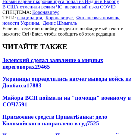
Новый вариант коронавируса попал из Индии в Европу
В США отменили режим ЧС, введенный из-за COVID
СПЕЦТЕМА:
Коронавирус
ТЕГИ:
вакцинация
,
Коронавирус
,
Финансовая помощь
,
новости Украины
,
Денис Шмыгаль
Если вы заметили ошибку, выделите необходимый текст и
нажмите Ctrl+Enter, чтобы сообщить об этом редакции.
ЧИТАЙТЕ ТАКЖЕ
Зеленский сделал заявление о мирных
переговорах
29465
Украинцы определились насчет вывода войск из
Донбасса
17883
Майора ВСП поймали на "помощи" военному в
СОЧ
7591
Присвоение средств ПриватБанка: дело
Коломойского направлено в суд
7525