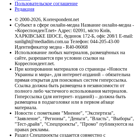
Пользовательское соглашение
Редакция
© 2000-2026, Korrespondent.net
Субъект в сфере онлайн-медиа Название онлайн-медиа -
«КореспонденТ.net» Адрес: 02091, місто Київ,
ХАРКІВСЬКЕ ШОСЕ, будинок 172-Б, офіс 208/1 E-mail:
sunlight@mediadim.com.ua
Телефон: 044-205-43-00
Идентификатор медиа - R40-06068
Использование любых материалов, размещённых на
сайте, разрешается при условии ссылки на
Корреспондент.net.
При копировании материалов со страницы «Новости
Украины и мира», для интернет-изданий – обязательна
прямая открытая для поисковых систем гиперссылка.
Ссылка должна быть размещена в независимости от
полного либо частичного использования материалов.
Гиперссылка (для интернет- изданий) – должна быть
размещена в подзаголовке или в первом абзаце
материала.
Новости с пометками "Мнение", "Экспертиза",
"Заявление", "Регионы", "Деньги", "Власть", "Выборы",
"Тест-драйв", "Спецпроекты", "Промо" публикуются на
правах рекламы.
Раздел Спецпроекты создается совместно с