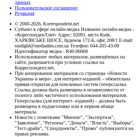
данных
Пользовательское соглашение
Редакция
© 2000-2026, Korrespondent.net
Субъект в сфере онлайн-медиа Название онлайн-медиа -
«КореспонденТ.net» Адрес: 02091, місто Київ,
ХАРКІВСЬКЕ ШОСЕ, будинок 172-Б, офіс 208/1 E-mail:
sunlight@mediadim.com.ua
Телефон: 044-205-43-00
Идентификатор медиа - R40-06068
Использование любых материалов, размещённых на
сайте, разрешается при условии ссылки на
Корреспондент.net.
При копировании материалов со страницы «Новости
Украины и мира», для интернет-изданий – обязательна
прямая открытая для поисковых систем гиперссылка.
Ссылка должна быть размещена в независимости от
полного либо частичного использования материалов.
Гиперссылка (для интернет- изданий) – должна быть
размещена в подзаголовке или в первом абзаце
материала.
Новости с пометками "Мнение", "Экспертиза",
"Заявление", "Регионы", "Деньги", "Власть", "Выборы",
"Тест-драйв", "Спецпроекты", "Промо" публикуются на
правах рекламы.