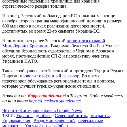
собственные подземные хранилища для хранения
стратегического резерва топлива.
Наконец, Зеленский поблагодарил ЕС за выплату в конце
октября второго транша макрофинансовой помощи в размере
600 млн евро в рамках реализации договоренностей,
достигнутых во время 23-го саммита Украина-ЕС.
Напомним, что ранее Зеленский
встретился с главой
Минобороны Британии
. Владимир Зеленский и Бен Уоллес
обсудили безопасность судоходства в Черном и Азовском
морях, противодействие СП-2 и перспективу членства
Украины в НАТО.
Также сообщалось, что Зеленский и президент Турции Реджеп
Эрдоган
провели телефонный разговор
. Во время
переговоров обсуждались региональные темы и вопросы,
которые улучшат турецко-украинские отношения.
Новости от
Корреспондент.net
в Telegram. Подписывайтесь
на наш канал
https://t.me/korrespondentnet
Читайте Korrespondent.net в Google News
ТЕГИ:
Украина
,
донбасс
,
Северный поток
,
мигранты
,
Еврокомиссия
,
Владимир Зеленский
,
нелегальные
мигранты
,
Урсула фон дер Ляйен