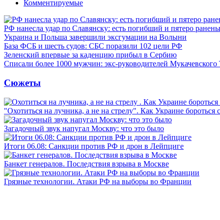
Комментируемые
РФ нанесла удар по Славянску: есть погибший и пятеро ранен
Украина и Польша завершили эксгумации на Волыни
База ФСБ и шесть судов: СБС поразили 102 цели РФ
Зеленский впервые за каденцию прибыл в Сербию
Списали более 1000 мужчин: экс-руководителей Мукачевского
Сюжеты
"Охотиться на лучника, а не на стрелу". Как Украине бороться 
Загадочный звук напугал Москву: что это было
Итоги 06.08: Санкции против РФ и дрон в Лейпциге
Банкет генералов. Последствия взрыва в Москве
Грязные технологии. Атаки РФ на выборы во Франции