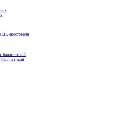
ых
 ТЦК арестовали
с баллистикой