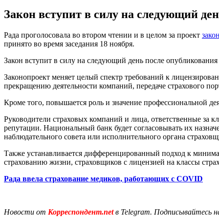
Закон вступит в силу на следующий ден
Рада проголосовала во втором чтении и в целом за проект
зако
принято во время заседания 18 ноября.
Закон вступит в силу на следующий день после опубликования 
Законопроект меняет целый спектр требований к лицензирова
прекращению деятельности компаний, передаче страхового пор
Кроме того, повышается роль и значение профессиональной де
Руководители страховых компаний и лица, ответственные за 
репутации. Национальный банк будет согласовывать их назна
наблюдательного совета или исполнительного органа страховщ
Также устанавливается дифференцированный подход к минимальн
страхованию жизни, страховщиков с лицензией на классы страх
Рада ввела страхование медиков, работающих с СOVID
Новости от
Корреспондент.net
в Telegram. Подписывайтесь н