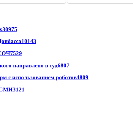
х
30975
Донбасса
10143
 СОЧ
7529
кого направлено в суд
6807
рм с использованием роботов
4809
- СМИ
3121