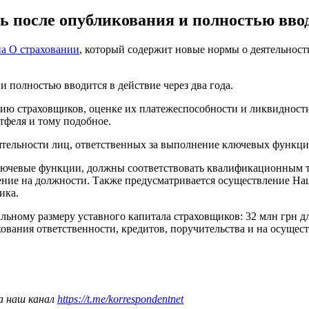
ь после опубликования и полностью вводи
на О страховании
, который содержит новые нормы о деятельност
и полностью вводится в действие через два года.
нию страховщиков, оценке их платежеспособности и ликвиднос
тфеля и тому подобное.
ятельности лиц, ответственных за выполнение ключевых функци
ключевые функции, должны соответствовать квалификационным 
чение на должности. Также предусматривается осуществление Н
ика.
ому размеру уставного капитала страховщиков: 32 млн грн для 
ования ответственности, кредитов, поручительства и на осущес
а наш канал
https://t.me/korrespondentnet