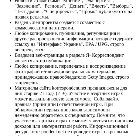
Новости с пометками "Мнение", "Экспертиза",
"Заявление", "Регионы", "Деньги", "Власть", "Выборы",
"Тест-драйв", "Спецпроекты", "Промо" публикуются на
правах рекламы.
Раздел Спецпроекты создается совместно с
коммерческими партнерами.
Любое копирование, публикация, републикация и
другое распространение информации, которое содержит
ссылку на "Интерфакс-Украина", EPA / UPG, строго
воспрещается.
Владелец веб-страницы в разделе Я- Корреспондент
является автор публикации.
Любое копирование, перепечатка и воспроизведение
фотографий и/или аудиовизуальных материалов,
принадлежащих правообладателю Getty Images, строго
запрещено.
Материалы сайта korrespondent.net предназначены для
лиц старше 21 года (21+). Участие в азартных играх
может вызвать игровую зависимость. Соблюдайте
правила (принципы) ответственной игры. При
обнаружении первых признаков зависимости
немедленно обратитесь к специалисту. Помните, что
участие в азартных играх не может являться источником
доходов или альтернативой работе. Информационный
ресурс korrespondent.net не проводит игры на реальные