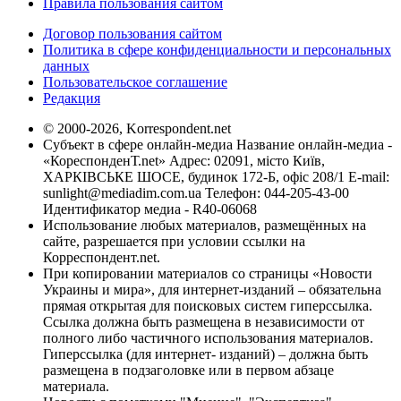
Правила пользования сайтом
Договор пользования сайтом
Политика в сфере конфиденциальности и персональных
данных
Пользовательское соглашение
Редакция
© 2000-2026, Korrespondent.net
Субъект в сфере онлайн-медиа Название онлайн-медиа -
«КореспонденТ.net» Адрес: 02091, місто Київ,
ХАРКІВСЬКЕ ШОСЕ, будинок 172-Б, офіс 208/1 E-mail:
sunlight@mediadim.com.ua
Телефон: 044-205-43-00
Идентификатор медиа - R40-06068
Использование любых материалов, размещённых на
сайте, разрешается при условии ссылки на
Корреспондент.net.
При копировании материалов со страницы «Новости
Украины и мира», для интернет-изданий – обязательна
прямая открытая для поисковых систем гиперссылка.
Ссылка должна быть размещена в независимости от
полного либо частичного использования материалов.
Гиперссылка (для интернет- изданий) – должна быть
размещена в подзаголовке или в первом абзаце
материала.