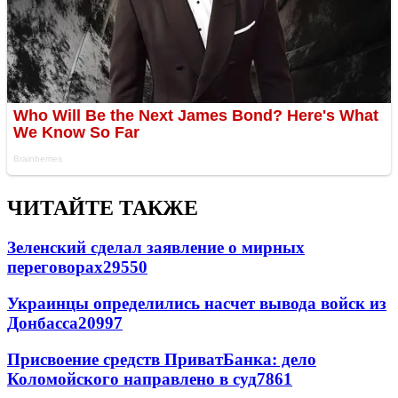
ЧИТАЙТЕ ТАКЖЕ
Зеленский сделал заявление о мирных
переговорах
29550
Украинцы определились насчет вывода войск из
Донбасса
20997
Присвоение средств ПриватБанка: дело
Коломойского направлено в суд
7861