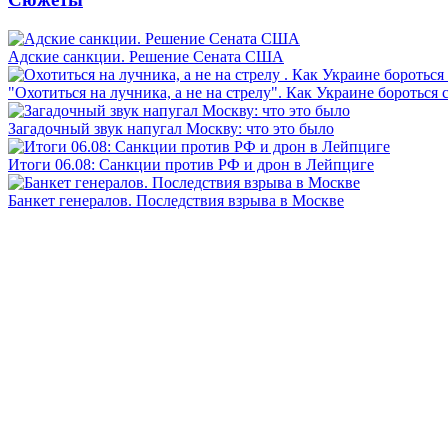
Адские санкции. Решение Сената США
"Охотиться на лучника, а не на стрелу". Как Украине бороться 
Загадочный звук напугал Москву: что это было
Итоги 06.08: Санкции против РФ и дрон в Лейпциге
Банкет генералов. Последствия взрыва в Москве