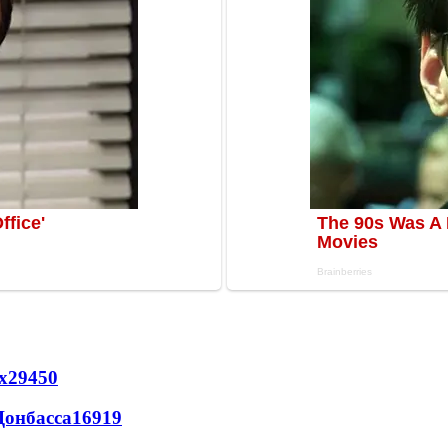
х
29450
Донбасса
16919