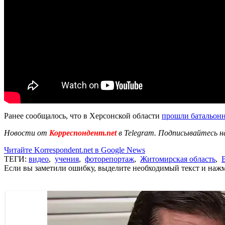
Ранее сообщалось, что в Херсонской области
прошли батальонн
Новости от
Корреспондент.net
в Telegram. Подписывайтесь н
Читайте Korrespondent.net в Google News
ТЕГИ:
видео
,
учения
,
фоторепортаж
,
Житомирская область
,
Если вы заметили ошибку, выделите необходимый текст и нажми