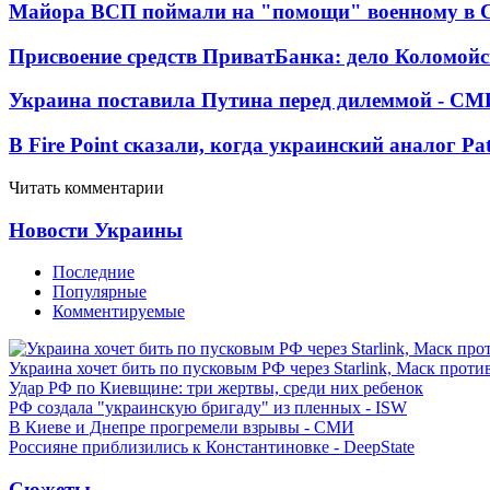
Майора ВСП поймали на "помощи" военному в
Присвоение средств ПриватБанка: дело Коломойс
Украина поставила Путина перед дилеммой - СМ
В Fire Point сказали, когда украинский аналог Pa
Читать комментарии
Новости Украины
Последние
Популярные
Комментируемые
Украина хочет бить по пусковым РФ через Starlink, Маск прот
Удар РФ по Киевщине: три жертвы, среди них ребенок
РФ создала "украинскую бригаду" из пленных - ISW
В Киеве и Днепре прогремели взрывы - СМИ
Россияне приблизились к Константиновке - DeepState
Сюжеты