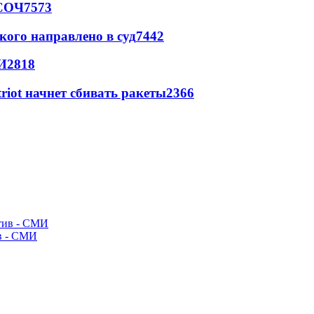
 СОЧ
7573
кого направлено в суд
7442
И
2818
triot начнет сбивать ракеты
2366
ив - СМИ