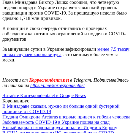
Глава Минздрава Виктор Ляшко сообщил, что четвертую
неделю подряд в Украине сохраняется высокий уровень
вакцинации против COVID-19. За прошедшую неделю было
сделано 1,718 млн прививок.
В полиции в свою очередь отчитались о проверках
соблюдения карантинных ограничений и подделки COVID-
документов.
За минувшие сутки в Украине зафиксировали
менее 7,5 тысяч
новых случаев коронавируса
- это минимум более чем за
месяц.
Новости от
Корреспондент.net
в Telegram. Подписывайтесь
на наш канал
https://t.me/korrespondentnet
Читайте Korrespondent.net в Google News
Коронавирус
В Минздраве сказали, нужно ли больше одной бустерной
прививки от COVID-19
Подвид Омикрона Arcturus впервые привел к гибели человека
Заболеваемость COVID-19 в Украине пошла на спад
Новый вариант коронавируса попал из Индии в Европу
В США отменили режим ЧС, введенный из-за COVID