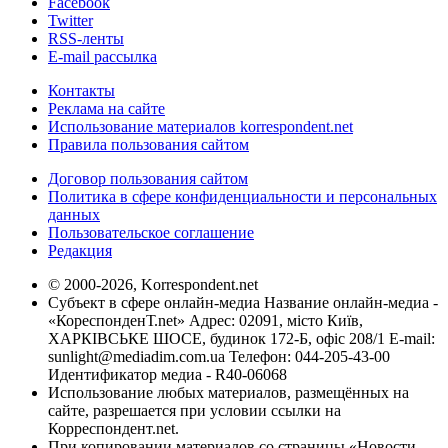
Facebook
Twitter
RSS-ленты
E-mail рассылка
Контакты
Реклама на сайте
Использование материалов korrespondent.net
Правила пользования сайтом
Договор пользования сайтом
Политика в сфере конфиденциальности и персональных
данных
Пользовательское соглашение
Редакция
© 2000-2026, Korrespondent.net
Субъект в сфере онлайн-медиа Название онлайн-медиа -
«КореспонденТ.net» Адрес: 02091, місто Київ,
ХАРКІВСЬКЕ ШОСЕ, будинок 172-Б, офіс 208/1 E-mail:
sunlight@mediadim.com.ua
Телефон: 044-205-43-00
Идентификатор медиа - R40-06068
Использование любых материалов, размещённых на
сайте, разрешается при условии ссылки на
Корреспондент.net.
При копировании материалов со страницы «Новости