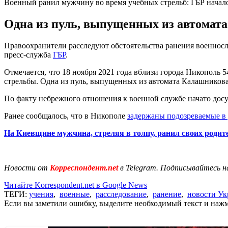
Военный ранил мужчину во время учебных стрельб: ГБР начал
Одна из пуль, выпущенных из автомат
Правоохранители расследуют обстоятельства ранения военносл
пресс-служба
ГБР
.
Отмечается, что 18 ноября 2021 года вблизи города Никополь 
стрельбы. Одна из пуль, выпущенных из автомата Калашников
По факту небрежного отношения к военной службе начато досуде
Ранее сообщалось, что в Никополе
задержаны подозреваемые в
На Киевщине мужчина, стреляя в толпу, ранил своих родит
Новости от
Корреспондент.net
в Telegram. Подписывайтесь н
Читайте Korrespondent.net в Google News
ТЕГИ:
учения
,
военные
,
расследование
,
ранение
,
новости У
Если вы заметили ошибку, выделите необходимый текст и нажми