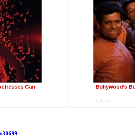
х
30699