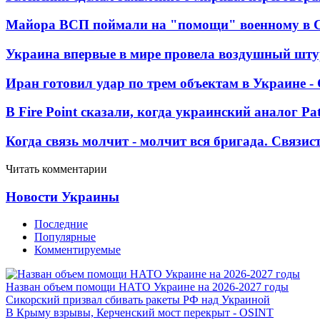
Майора ВСП поймали на "помощи" военному в
Украина впервые в мире провела воздушный шту
Иран готовил удар по трем объектам в Украине 
В Fire Point сказали, когда украинский аналог Pa
Когда связь молчит - молчит вся бригада. Связи
Читать комментарии
Новости Украины
Последние
Популярные
Комментируемые
Назван объем помощи НАТО Украине на 2026-2027 годы
Сикорский призвал сбивать ракеты РФ над Украиной
В Крыму взрывы, Керченский мост перекрыт - OSINT