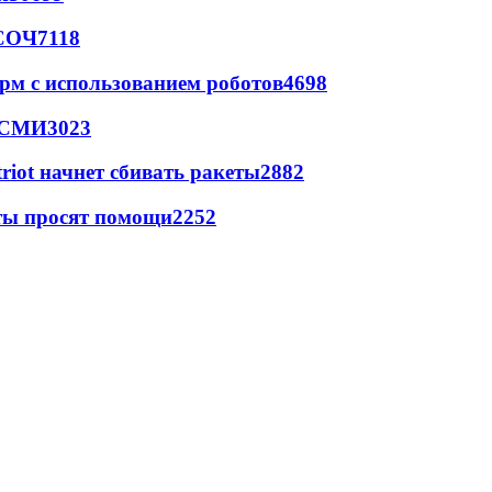
 СОЧ
7118
рм с использованием роботов
4698
- СМИ
3023
triot начнет сбивать ракеты
2882
сты просят помощи
2252