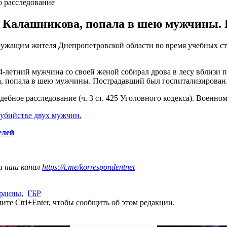
о расследование
а Калашникова, попала в шею мужчины.
ужащим жителя Днепропетровской области во время учебных стр
54-летний мужчина со своей женой собирал дрова в лесу вблизи
а, попала в шею мужчины. Пострадавший был госпитализирован
бное расследование (ч. 3 ст. 425 Уголовного кодекса). Военном
 убийстве двух мужчин.
елей
а наш канал
https://t.me/korrespondentnet
краины
,
ГБР
те Ctrl+Enter, чтобы сообщить об этом редакции.