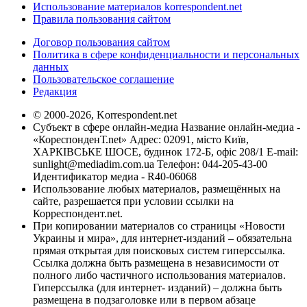
Использование материалов korrespondent.net
Правила пользования сайтом
Договор пользования сайтом
Политика в сфере конфиденциальности и персональных
данных
Пользовательское соглашение
Редакция
© 2000-2026, Korrespondent.net
Субъект в сфере онлайн-медиа Название онлайн-медиа -
«КореспонденТ.net» Адрес: 02091, місто Київ,
ХАРКІВСЬКЕ ШОСЕ, будинок 172-Б, офіс 208/1 E-mail:
sunlight@mediadim.com.ua
Телефон: 044-205-43-00
Идентификатор медиа - R40-06068
Использование любых материалов, размещённых на
сайте, разрешается при условии ссылки на
Корреспондент.net.
При копировании материалов со страницы «Новости
Украины и мира», для интернет-изданий – обязательна
прямая открытая для поисковых систем гиперссылка.
Ссылка должна быть размещена в независимости от
полного либо частичного использования материалов.
Гиперссылка (для интернет- изданий) – должна быть
размещена в подзаголовке или в первом абзаце