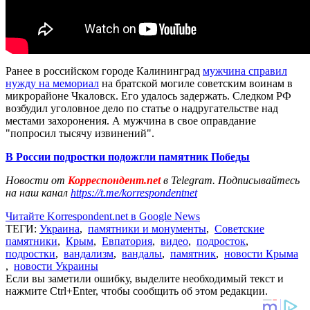
Ранее в российском городе Калининград
мужчина справил
нужду на мемориал
на братской могиле советским воинам в
микрорайоне Чкаловск. Его удалось задержать. Следком РФ
возбудил уголовное дело по статье о надругательстве над
местами захоронения. А мужчина в свое оправдание
"попросил тысячу извинений".
В России подростки подожгли памятник Победы
Новости от
Корреспондент.net
в Telegram. Подписывайтесь
на наш канал
https://t.me/korrespondentnet
Читайте Korrespondent.net в Google News
ТЕГИ:
Украина
,
памятники и монументы
,
Советские
памятники
,
Крым
,
Евпатория
,
видео
,
подросток
,
подростки
,
вандализм
,
вандалы
,
памятник
,
новости Крыма
,
новости Украины
Если вы заметили ошибку, выделите необходимый текст и
нажмите Ctrl+Enter, чтобы сообщить об этом редакции.