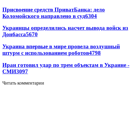
Присвоение средств ПриватБанка: дело
Коломойского направлено в суд
6304
Украинцы определились насчет вывода войск из
Донбасса
5670
Украина впервые в мире провела воздушный
штурм с использованием роботов
4798
Иран готовил удар по трем объектам в Украине -
СМИ
3097
Читать комментарии