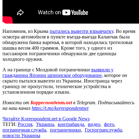
Напомним, из Крыма
пытались вывезти взрывчатку
. Во время
осмотра автомобиля в пункте въезда-выезда Каланчак была
обнаружена банка варенья, в которой находилась тротиловая
шашка весом 400 граммов. Кроме того, у одного из
пассажиров пограничники обнаружили две единицы
холодного оружия.
А на границе с Молдовой пограничники
выявили у
гражданина Японии шпионское оборудование
, которое он
скрыто пытался вывезти из Украины. Иностранца через
границу не пропустили, технические устройства в
установленном порядке изъяли.
Новости от
Корреспондент.net
в Telegram. Подписывайтесь
на наш канал
https://t.me/korrespondentnet
Читайте Korrespondent.net в Google News
ТЕГИ:
Россия
,
Украина
,
контрабанда
,
видео
,
фото
,
пограничная служба
,
пограничники
,
Госпогранслужба
,
новости Украины