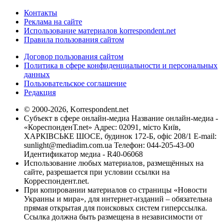
Контакты
Реклама на сайте
Использование материалов korrespondent.net
Правила пользования сайтом
Договор пользования сайтом
Политика в сфере конфиденциальности и персональных
данных
Пользовательское соглашение
Редакция
© 2000-2026, Korrespondent.net
Субъект в сфере онлайн-медиа Название онлайн-медиа -
«КореспонденТ.net» Адрес: 02091, місто Київ,
ХАРКІВСЬКЕ ШОСЕ, будинок 172-Б, офіс 208/1 E-mail:
sunlight@mediadim.com.ua
Телефон: 044-205-43-00
Идентификатор медиа - R40-06068
Использование любых материалов, размещённых на
сайте, разрешается при условии ссылки на
Корреспондент.net.
При копировании материалов со страницы «Новости
Украины и мира», для интернет-изданий – обязательна
прямая открытая для поисковых систем гиперссылка.
Ссылка должна быть размещена в независимости от