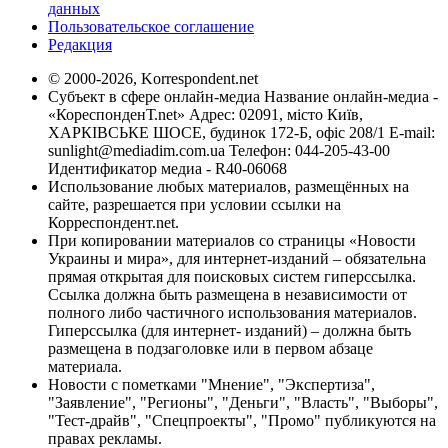
данных
Пользовательское соглашение
Редакция
© 2000-2026, Korrespondent.net
Субъект в сфере онлайн-медиа Название онлайн-медиа -
«КореспонденТ.net» Адрес: 02091, місто Київ,
ХАРКІВСЬКЕ ШОСЕ, будинок 172-Б, офіс 208/1 E-mail:
sunlight@mediadim.com.ua
Телефон: 044-205-43-00
Идентификатор медиа - R40-06068
Использование любых материалов, размещённых на
сайте, разрешается при условии ссылки на
Корреспондент.net.
При копировании материалов со страницы «Новости
Украины и мира», для интернет-изданий – обязательна
прямая открытая для поисковых систем гиперссылка.
Ссылка должна быть размещена в независимости от
полного либо частичного использования материалов.
Гиперссылка (для интернет- изданий) – должна быть
размещена в подзаголовке или в первом абзаце
материала.
Новости с пометками "Мнение", "Экспертиза",
"Заявление", "Регионы", "Деньги", "Власть", "Выборы",
"Тест-драйв", "Спецпроекты", "Промо" публикуются на
правах рекламы.