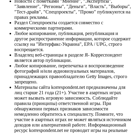
Новости с пометками "Мнение", "Экспертиза",
"Заявление", "Регионы", "Деньги", "Власть", "Выборы",
"Тест-драйв", "Спецпроекты", "Промо" публикуются на
правах рекламы.
Раздел Спецпроекты создается совместно с
коммерческими партнерами.
Любое копирование, публикация, републикация и
другое распространение информации, которое содержит
ссылку на "Интерфакс-Украина", EPA / UPG, строго
воспрещается.
Владелец веб-страницы в разделе Я- Корреспондент
является автор публикации.
Любое копирование, перепечатка и воспроизведение
фотографий и/или аудиовизуальных материалов,
принадлежащих правообладателю Getty Images, строго
запрещено.
Материалы сайта korrespondent.net предназначены для
лиц старше 21 года (21+). Участие в азартных играх
может вызвать игровую зависимость. Соблюдайте
правила (принципы) ответственной игры. При
обнаружении первых признаков зависимости
немедленно обратитесь к специалисту. Помните, что
участие в азартных играх не может являться источником
доходов или альтернативой работе. Информационный
ресурс korrespondent.net не проводит игры на реальные