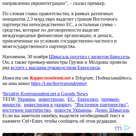
направлении евроинтеграции", – сказал премьер.
По словам главы правительства, в рамках различных
инициатив 2,3 млрд евро выделит странам Восточного
партнерства непосредственно ЕС, а остальная сумма –
средства, которые по договоренности выделят
международные финансовые организации, и деньги,
привлеченные на условиях государственно-частного и
межгосударственного партнерства.
Напомним, 30 ноября
Шмыгаль посетил с визитом Брюссель
.
Он, а также премьер-министры Грузии и Молдовы провели
ряд
встреч с высшим руководством Евросоюза
.
Новости от
Корреспондент.net
в Telegram. Подписывайтесь
на наш канал
https://t.me/korrespondentnet
Читайте Korrespondent.net в Google News
ТЕГИ:
Украина
,
инвестиции
,
ЕС
,
Евросоюз
,
премьер-
министр
,
инвестиции в украину
,
"Восточное партнерство"
,
восточное партнёрство
,
новости Украины
,
Денис Шмыгаль
Если вы заметили ошибку, выделите необходимый текст и
нажмите Ctrl+Enter, чтобы сообщить об этом редакции.