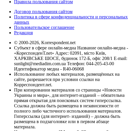
Правила пользования сайтом
Договор пользования сайтом
Политика в сфере конфиденциальности и персональных
данных
Пользовательское соглашение
Редакция
© 2000-2026, Korrespondent.net
Субъект в сфере онлайн-медиа Название онлайн-медиа -
«КореспонденТ.net» Адрес: 02091, місто Київ,
ХАРКІВСЬКЕ ШОСЕ, будинок 172-Б, офіс 208/1 E-mail:
sunlight@mediadim.com.ua
Телефон: 044-205-43-00
Идентификатор медиа - R40-06068
Использование любых материалов, размещённых на
сайте, разрешается при условии ссылки на
Корреспондент.net.
При копировании материалов со страницы «Новости
Украины и мира», для интернет-изданий – обязательна
прямая открытая для поисковых систем гиперссылка.
Ссылка должна быть размещена в независимости от
полного либо частичного использования материалов.
Гиперссылка (для интернет- изданий) – должна быть
размещена в подзаголовке или в первом абзаце
материала.