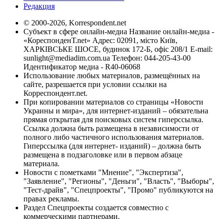
Редакция
© 2000-2026, Korrespondent.net
Субъект в сфере онлайн-медиа Название онлайн-медиа -
«КореспонденТ.net» Адрес: 02091, місто Київ,
ХАРКІВСЬКЕ ШОСЕ, будинок 172-Б, офіс 208/1 E-mail:
sunlight@mediadim.com.ua
Телефон: 044-205-43-00
Идентификатор медиа - R40-06068
Использование любых материалов, размещённых на
сайте, разрешается при условии ссылки на
Корреспондент.net.
При копировании материалов со страницы «Новости
Украины и мира», для интернет-изданий – обязательна
прямая открытая для поисковых систем гиперссылка.
Ссылка должна быть размещена в независимости от
полного либо частичного использования материалов.
Гиперссылка (для интернет- изданий) – должна быть
размещена в подзаголовке или в первом абзаце
материала.
Новости с пометками "Мнение", "Экспертиза",
"Заявление", "Регионы", "Деньги", "Власть", "Выборы",
"Тест-драйв", "Спецпроекты", "Промо" публикуются на
правах рекламы.
Раздел Спецпроекты создается совместно с
коммерческими партнерами.