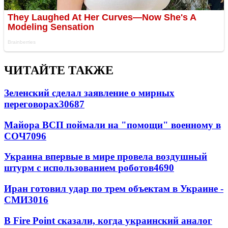
ЧИТАЙТЕ ТАКЖЕ
Зеленский сделал заявление о мирных
переговорах
30687
Майора ВСП поймали на "помощи" военному в
СОЧ
7096
Украина впервые в мире провела воздушный
штурм с использованием роботов
4690
Иран готовил удар по трем объектам в Украине -
СМИ
3016
В Fire Point сказали, когда украинский аналог