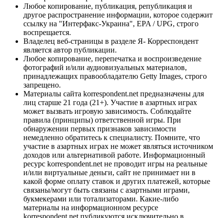
Любое копирование, публикация, републикация и
другое распространение информации, которое содержит
ссылку на "Интерфакс-Украина", EPA / UPG, строго
воспрещается.
Владелец веб-страницы в разделе Я- Корреспондент
является автор публикации.
Любое копирование, перепечатка и воспроизведение
фотографий и/или аудиовизуальных материалов,
принадлежащих правообладателю Getty Images, строго
запрещено.
Материалы сайта korrespondent.net предназначены для
лиц старше 21 года (21+). Участие в азартных играх
может вызвать игровую зависимость. Соблюдайте
правила (принципы) ответственной игры. При
обнаружении первых признаков зависимости
немедленно обратитесь к специалисту. Помните, что
участие в азартных играх не может являться источником
доходов или альтернативой работе. Информационный
ресурс korrespondent.net не проводит игры на реальные
и/или виртуальные деньги, сайт не принимает ни в
какой форме оплату ставок и других платежей, которые
связаны/могут быть связаны с азартными играми,
букмекерами или тотализаторами. Какие-либо
материалы на информационном ресурсе
korrespondent.net публикуются исключительно в