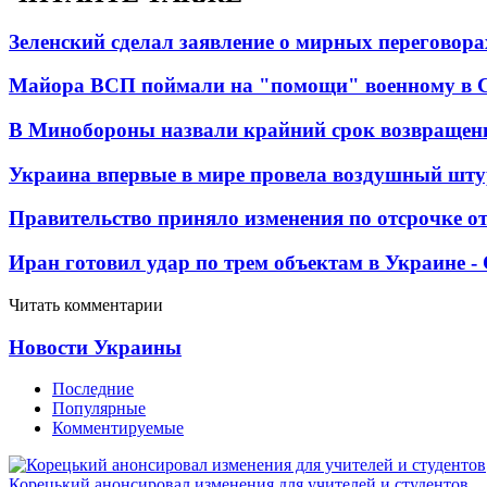
Зеленский сделал заявление о мирных переговора
Майора ВСП поймали на "помощи" военному в
В Минобороны назвали крайний срок возвращен
Украина впервые в мире провела воздушный шту
Правительство приняло изменения по отсрочке о
Иран готовил удар по трем объектам в Украине 
Читать комментарии
Новости Украины
Последние
Популярные
Комментируемые
Корецький анонсировал изменения для учителей и студентов