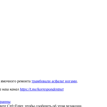
я ямочного ремонта
трамбовали асфальт ногами
.
а наш канал
https://t.me/korrespondentnet
краины
те Ctrl+Enter, чтобы сообщить об этом редакции.