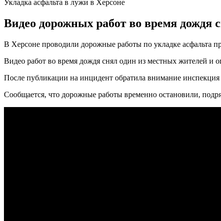
Укладка асфальта в лужи в Херсоне
Видео дорожных работ во время дождя 
В Херсоне проводили дорожные работы по укладке асфальта пр
Видео работ во время дождя снял один из местных жителей и о
После публикации на инцидент обратила внимание инспекция п
Сообщается, что дорожные работы временно остановили, подр