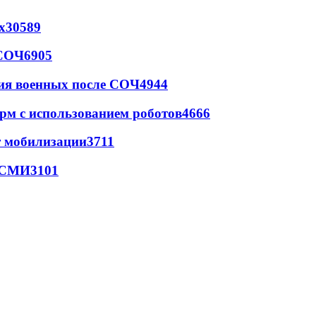
х
30589
 СОЧ
6905
ия военных после СОЧ
4944
рм с использованием роботов
4666
т мобилизации
3711
- СМИ
3101