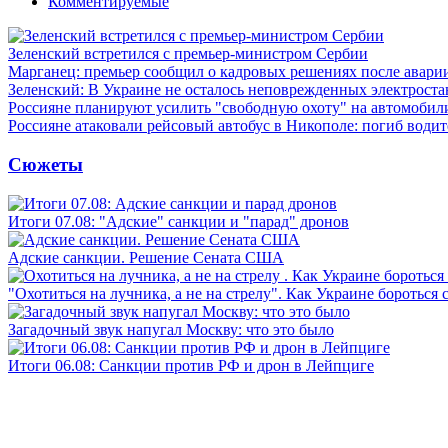
Комментируемые
Зеленский встретился с премьер-министром Сербии
Марганец: премьер сообщил о кадровых решениях после авари
Зеленский: В Украине не осталось неповрежденных электрост
Россияне планируют усилить "свободную охоту" на автомобил
Россияне атаковали рейсовый автобус в Никополе: погиб водит
Сюжеты
Итоги 07.08: "Адские" санкции и "парад" дронов
Адские санкции. Решение Сената США
"Охотиться на лучника, а не на стрелу". Как Украине бороться 
Загадочный звук напугал Москву: что это было
Итоги 06.08: Санкции против РФ и дрон в Лейпциге