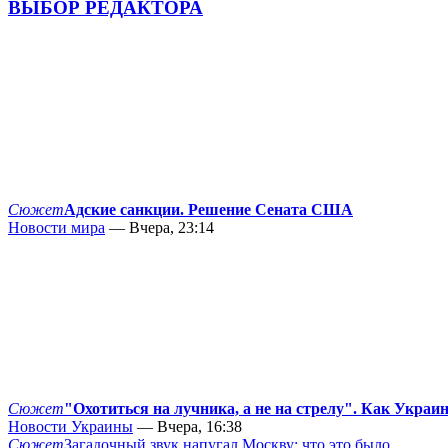
ВЫБОР РЕДАКТОРА
Сюжет
Адские санкции. Решение Сената США
Новости мира
— Вчера, 23:14
Сюжет
"Охотиться на лучника, а не на стрелу". Как Украи
Новости Украины
— Вчера, 16:38
Сюжет
Загадочный звук напугал Москву: что это было