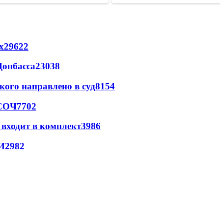
х
29622
Донбасса
23038
кого направлено в суд
8154
 СОЧ
7702
 входит в комплект
3986
И
2982