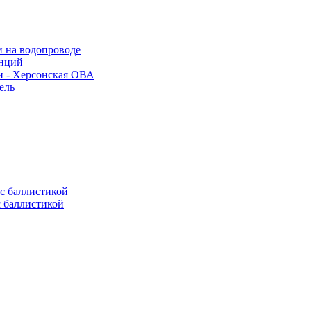
и на водопроводе
анций
и - Херсонская ОВА
ель
с баллистикой