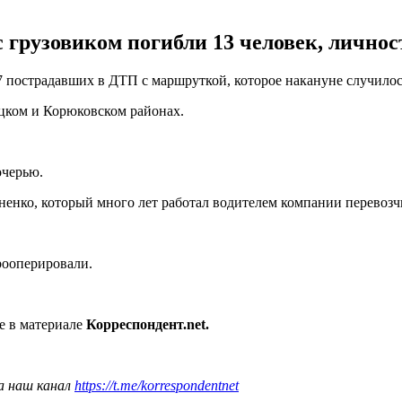
грузовиком погибли 13 человек, личност
 пострадавших в ДТП с маршруткой, которое накануне случилос
ицком и Корюковском районах.
очерью.
нко, который много лет работал водителем компании перевозчи
рооперировали.
е в материале
Корреспондент.net.
а наш канал
https://t.me/korrespondentnet