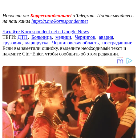
Новости от
Корреспондент.net
в Telegram. Подписывайтесь
на наш канал
https://t.me/korrespondentnet
Читайте Korrespondent.net в Google News
ТЕГИ:
ДТП
,
Больница
,
медики
,
Чернигов
,
авария
,
грузовик
,
маршрутка
,
Черниговская область
,
пострадавшие
Если вы заметили ошибку, выделите необходимый текст и
нажмите Ctrl+Enter, чтобы сообщить об этом редакции.