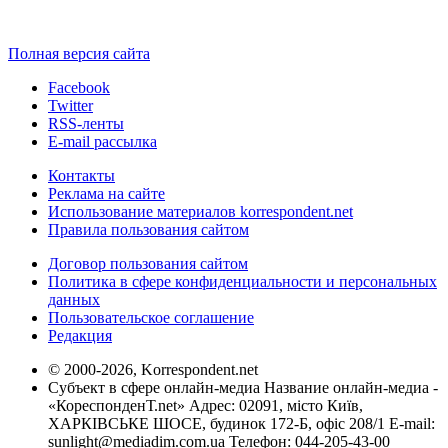
Полная версия сайта
Facebook
Twitter
RSS-ленты
E-mail рассылка
Контакты
Реклама на сайте
Использование материалов korrespondent.net
Правила пользования сайтом
Договор пользования сайтом
Политика в сфере конфиденциальности и персональных
данных
Пользовательское соглашение
Редакция
© 2000-2026, Korrespondent.net
Субъект в сфере онлайн-медиа Название онлайн-медиа -
«КореспонденТ.net» Адрес: 02091, місто Київ,
ХАРКІВСЬКЕ ШОСЕ, будинок 172-Б, офіс 208/1 E-mail:
sunlight@mediadim.com.ua
Телефон: 044-205-43-00