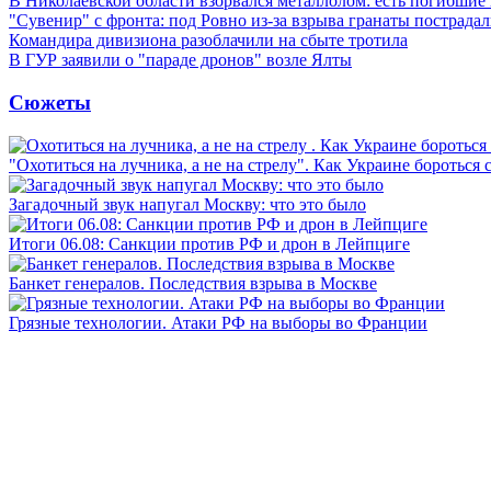
В Николаевской области взорвался металлолом: есть погибшие
"Сувенир" с фронта: под Ровно из-за взрыва гранаты пострада
Командира дивизиона разоблачили на сбыте тротила
В ГУР заявили о "параде дронов" возле Ялты
Сюжеты
"Охотиться на лучника, а не на стрелу". Как Украине бороться 
Загадочный звук напугал Москву: что это было
Итоги 06.08: Санкции против РФ и дрон в Лейпциге
Банкет генералов. Последствия взрыва в Москве
Грязные технологии. Атаки РФ на выборы во Франции