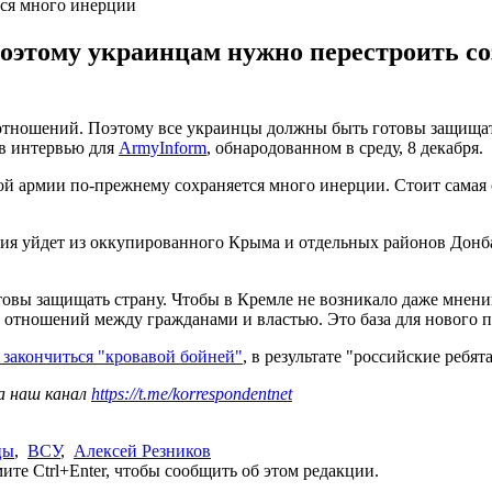
тся много инерции
поэтому украинцам нужно перестроить со
тношений. Поэтому все украинцы должны быть готовы защищать 
 в интервью для
ArmyInform
, обнародованном в среду, 8 декабря.
ой армии по-прежнему сохраняется много инерции. Стоит самая 
оссия уйдет из оккупированного Крыма и отдельных районов Дон
отовы защищать страну. Чтобы в Кремле не возникало даже мне
ат отношений между гражданами и властью. Это база для нового 
 закончиться "кровавой бойней"
, в результате "российские ребят
а наш канал
https://t.me/korrespondentnet
цы
,
ВСУ
,
Алексей Резников
те Ctrl+Enter, чтобы сообщить об этом редакции.