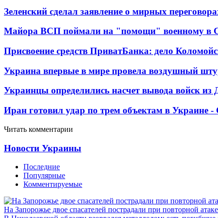
Зеленский сделал заявление о мирных переговора
Майора ВСП поймали на "помощи" военному в
Присвоение средств ПриватБанка: дело Коломойс
Украина впервые в мире провела воздушный шту
Украинцы определились насчет вывода войск из 
Иран готовил удар по трем объектам в Украине 
Читать комментарии
Новости Украины
Последние
Популярные
Комментируемые
На Запорожье двое спасателей пострадали при повторной атак