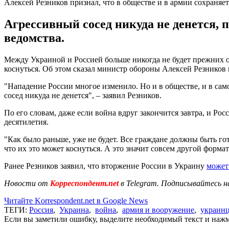
Алексей Резников признал, что в обществе и в армии сохраняе
Агрессивный сосед никуда не денется, 
ведомства.
Между Украиной и Россией больше никогда не будет прежних о
коснуться. Об этом сказал министр обороны Алексей Резников
"Нападение России многое изменило. Но и в обществе, и в сам
сосед никуда не денется", – заявил Резников.
По его словам, даже если война вдруг закончится завтра, и Р
десятилетия.
"Как было раньше, уже не будет. Все граждане должны быть г
что их это может коснуться. А это значит совсем другой форм
Ранее Резников заявил, что вторжение России в Украину
может
Новости от
Корреспондент.net
в Telegram. Подписывайтесь н
Читайте Korrespondent.net в Google News
ТЕГИ:
Россия
,
Украина
,
война
,
армия и вооружение
,
украин
Если вы заметили ошибку, выделите необходимый текст и нажми