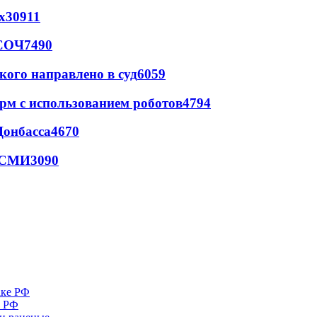
х
30911
 СОЧ
7490
кого направлено в суд
6059
рм с использованием роботов
4794
Донбасса
4670
- СМИ
3090
е РФ