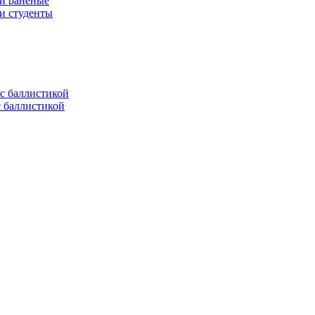
 и раненые
ли студенты
с баллистикой