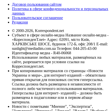
Договор пользования сайтом
Политика в сфере конфиденциальности и персональных
данных
Пользовательское соглашение
Редакция
© 2000-2026, Korrespondent.net
Субъект в сфере онлайн-медиа Название онлайн-медиа -
«КореспонденТ.net» Адрес: 02091, місто Київ,
ХАРКІВСЬКЕ ШОСЕ, будинок 172-Б, офіс 208/1 E-mail:
sunlight@mediadim.com.ua
Телефон: 044-205-43-00
Идентификатор медиа - R40-06068
Использование любых материалов, размещённых на
сайте, разрешается при условии ссылки на
Корреспондент.net.
При копировании материалов со страницы «Новости
Украины и мира», для интернет-изданий – обязательна
прямая открытая для поисковых систем гиперссылка.
Ссылка должна быть размещена в независимости от
полного либо частичного использования материалов.
Гиперссылка (для интернет- изданий) – должна быть
размещена в подзаголовке или в первом абзаце
материала.
Новости с пометками "Мнение", "Экспертиза",
"Заявление", "Регионы", "Деньги", "Власть", "Выборы",