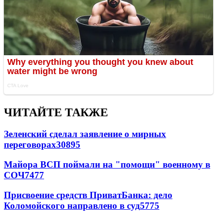
ЧИТАЙТЕ ТАКЖЕ
Зеленский сделал заявление о мирных
переговорах
30895
Майора ВСП поймали на "помощи" военному в
СОЧ
7477
Присвоение средств ПриватБанка: дело
Коломойского направлено в суд
5775