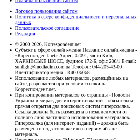
Правила пользования сайтом
Договор пользования сайтом
Политика в сфере конфиденциальности и персональных
данных
Пользовательское соглашение
Редакция
© 2000-2026, Korrespondent.net
Субъект в сфере онлайн-медиа Название онлайн-медиа -
«КореспонденТ.net» Адрес: 02091, місто Київ,
ХАРКІВСЬКЕ ШОСЕ, будинок 172-Б, офіс 208/1 E-mail:
sunlight@mediadim.com.ua
Телефон: 044-205-43-00
Идентификатор медиа - R40-06068
Использование любых материалов, размещённых на
сайте, разрешается при условии ссылки на
Корреспондент.net.
При копировании материалов со страницы «Новости
Украины и мира», для интернет-изданий – обязательна
прямая открытая для поисковых систем гиперссылка.
Ссылка должна быть размещена в независимости от
полного либо частичного использования материалов.
Гиперссылка (для интернет- изданий) – должна быть
размещена в подзаголовке или в первом абзаце
материала.
Новости с пометками "Мнение", "Экспертиза",