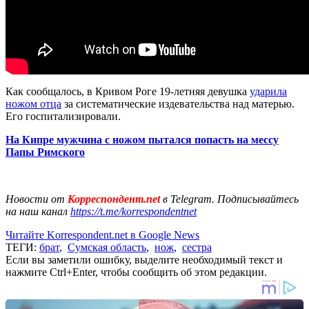
Как сообщалось, в Кривом Роге 19-летняя девушка
ударила
ножом отца
за систематические издевательства над матерью.
Его госпитализировали.
На Кипре мужчина с ножом пытался попасть на мессу
Папы Римского
Новости от
Корреспондент.net
в Telegram. Подписывайтесь
на наш канал
https://t.me/korrespondentnet
Читайте Korrespondent.net в Google News
ТЕГИ:
брат
,
Сумская область
,
нож
,
сестра
Если вы заметили ошибку, выделите необходимый текст и
нажмите Ctrl+Enter, чтобы сообщить об этом редакции.