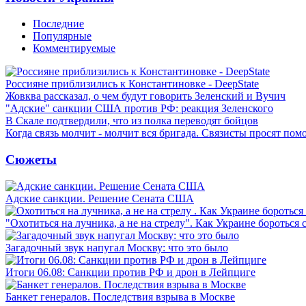
Последние
Популярные
Комментируемые
Россияне приблизились к Константиновке - DeepState
Жовква рассказал, о чем будут говорить Зеленский и Вучич
"Адские" санкции США против РФ: реакция Зеленского
В Скале подтвердили, что из полка переводят бойцов
Когда связь молчит - молчит вся бригада. Связисты просят по
Сюжеты
Адские санкции. Решение Сената США
"Охотиться на лучника, а не на стрелу". Как Украине бороться 
Загадочный звук напугал Москву: что это было
Итоги 06.08: Санкции против РФ и дрон в Лейпциге
Банкет генералов. Последствия взрыва в Москве