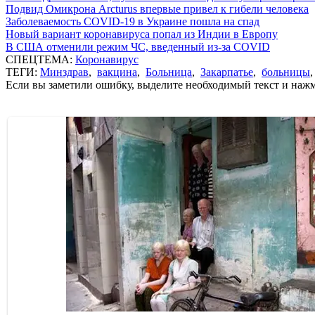
Подвид Омикрона Arcturus впервые привел к гибели человека
Заболеваемость COVID-19 в Украине пошла на спад
Новый вариант коронавируса попал из Индии в Европу
В США отменили режим ЧС, введенный из-за COVID
СПЕЦТЕМА:
Коронавирус
ТЕГИ:
Минздрав
,
вакцина
,
Больница
,
Закарпатье
,
больницы
Если вы заметили ошибку, выделите необходимый текст и нажми