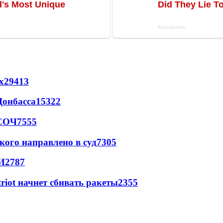
х
29413
Донбасса
15322
 СОЧ
7555
кого направлено в суд
7305
И
2787
triot начнет сбивать ракеты
2355