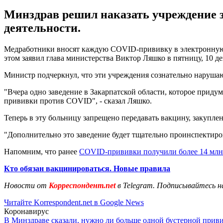
Минздрав решил наказать учреждение 
деятельности.
Медработники вносят каждую COVID-прививку в электронную
этом заявил глава министерства Виктор Ляшко в пятницу, 10 де
Министр подчеркнул, что эти учреждения сознательно наруша
"Вчера одно заведение в Закарпатской области, которое прид
прививки против COVID", - сказал Ляшко.
Теперь в эту больницу запрещено передавать вакцину, закупл
"Дополнительно это заведение будет тщательно проинспектир
Напомним, что ранее
COVID-прививки получили более 14 млн
Кто обязан вакцинироваться. Новые правила
Новости от
Корреспондент.net
в Telegram. Подписывайтесь н
Читайте Korrespondent.net в Google News
Коронавирус
В Минздраве сказали, нужно ли больше одной бустерной прив