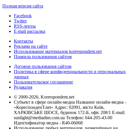
Полная версия сайта
Facebook
Twitter
RSS-ленты
E-mail рассылка
Контакты
Реклама на сайте
Использование материалов korrespondent.net
Правила пользования сайтом
Договор пользования сайтом
Политика в сфере конфиденциальности и персональных
данных
Пользовательское соглашение
Редакция
© 2000-2026, Korrespondent.net
Субъект в сфере онлайн-медиа Название онлайн-медиа -
«КореспонденТ.net» Адрес: 02091, місто Київ,
ХАРКІВСЬКЕ ШОСЕ, будинок 172-Б, офіс 208/1 E-mail:
sunlight@mediadim.com.ua
Телефон: 044-205-43-00
Идентификатор медиа - R40-06068
Использование любых материалов, размещённых на