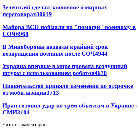
Зеленский сделал заявление о мирных
переговорах
30619
Майора ВСП поймали на "помощи" военному в
СОЧ
6968
В Минобороны назвали крайний срок
возвращения военных после СОЧ
4944
Украина впервые в мире провела воздушный
штурм с использованием роботов
4670
Правительство приняло изменения по отсрочке
от мобилизации
3713
Иран готовил удар по трем объектам в Украине -
СМИ
3104
Читать комментарии