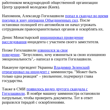
работником международной общественной организации
Центр здоровой молодежи (Киев).
Напомним, Александр Гогилашвили
попал в скандал во время
поездки в зону операции Объединенных сил
. После
остановки полицией его автомобиля он начал угрожать
сотрудникам правоохранительных органов и оскорблять их.
Денис Монастырский
инициировал проведение
расследования
инцидента с участием своего заместителя.
Позже Гогилашвили
извинился за свое
поведение
. "Безусловно, хочу извиниться за свою излишнюю
эмоциональность",- написал в соцсети Гогилашвили.
Накануне президент Украины
Владимир Зеленский
отреагировал на инцидент с
замминистра. "Может быть
только одна реакция" – увольнение, подчеркнул глава
государства.
Также в СМИ
появилось видео другого скандала с
Гогилашвили
. В ноябре машину замминистра остановили
патрульные, чтобы проверить документы. Тот в ответ
разразился тирадой с оскорблениями.