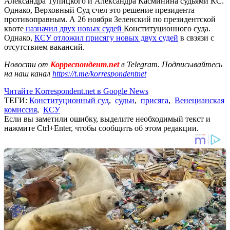
Александра Тупицкого и Александра Касминина судьями КС.
Однако, Верховный Суд счел это решение президента
противоправным. А 26 ноября Зеленский по президентской
квоте
назначил двух новых судей
Конституционного суда.
Однако,
КСУ отложил присягу новых двух судей
в свзязи с
отсутствием вакансий.
Новости от
Корреспондент.net
в Telegram. Подписывайтесь
на наш канал
https://t.me/korrespondentnet
Читайте Korrespondent.net в Google News
ТЕГИ:
Конституционный суд
,
судьи
,
присяга
,
Венецианская
комиссия
,
КСУ
Если вы заметили ошибку, выделите необходимый текст и
нажмите Ctrl+Enter, чтобы сообщить об этом редакции.