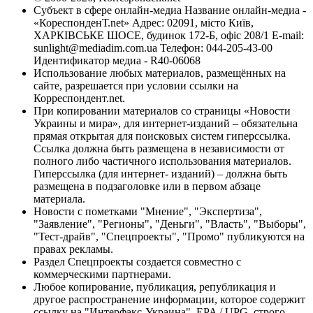
Субъект в сфере онлайн-медиа Название онлайн-медиа -
«КореспонденТ.net» Адрес: 02091, місто Київ,
ХАРКІВСЬКЕ ШОСЕ, будинок 172-Б, офіс 208/1 E-mail:
sunlight@mediadim.com.ua
Телефон: 044-205-43-00
Идентификатор медиа - R40-06068
Использование любых материалов, размещённых на
сайте, разрешается при условии ссылки на
Корреспондент.net.
При копировании материалов со страницы «Новости
Украины и мира», для интернет-изданий – обязательна
прямая открытая для поисковых систем гиперссылка.
Ссылка должна быть размещена в независимости от
полного либо частичного использования материалов.
Гиперссылка (для интернет- изданий) – должна быть
размещена в подзаголовке или в первом абзаце
материала.
Новости с пометками "Мнение", "Экспертиза",
"Заявление", "Регионы", "Деньги", "Власть", "Выборы",
"Тест-драйв", "Спецпроекты", "Промо" публикуются на
правах рекламы.
Раздел Спецпроекты создается совместно с
коммерческими партнерами.
Любое копирование, публикация, републикация и
другое распространение информации, которое содержит
ссылку на "Интерфакс-Украина", EPA / UPG, строго