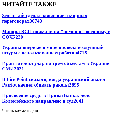
ЧИТАЙТЕ ТАКЖЕ
Зеленский сделал заявление о мирных
переговорах
30743
Майора ВСП поймали на "помощи" военному в
СОЧ
7230
Украина впервые в мире провела воздушный
штурм с использованием роботов
4715
Иран готовил удар по трем объектам в Украине -
СМИ
3031
В Fire Point сказали, когда украинский аналог
Patriot начнет сбивать ракеты
2895
Присвоение средств ПриватБанка: дело
Коломойского направлено в суд
2641
Читать комментарии