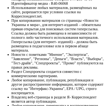
Идентификатор медиа - R40-06068
Использование любых материалов, размещённых на
сайте, разрешается при условии ссылки на
Корреспондент.net.
При копировании материалов со страницы «Новости
Украины и мира», для интернет-изданий – обязательна
прямая открытая для поисковых систем гиперссылка.
Ссылка должна быть размещена в независимости от
полного либо частичного использования материалов.
Гиперссылка (для интернет- изданий) – должна быть
размещена в подзаголовке или в первом абзаце
материала.
Новости с пометками "Мнение", "Экспертиза",
"Заявление", "Регионы", "Деньги", "Власть", "Выборы",
"Тест-драйв", "Спецпроекты", "Промо" публикуются на
правах рекламы.
Раздел Спецпроекты создается совместно с
коммерческими партнерами.
Любое копирование, публикация, републикация и
другое распространение информации, которое содержит
ссылку на "Интерфакс-Украина", EPA / UPG, строго
воспрещается.
Владелец веб-страницы в разделе Я- Корреспондент
является автор публикации.
Любое копирование, перепечатка и воспроизведение