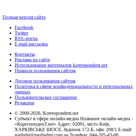
Полная версия сайта
Facebook
Twitter
RSS-ленты
E-mail рассылка
Контакты
Реклама на сайте
Использование материалов korrespondent.net
Правила пользования сайтом
Договор пользования сайтом
Политика в сфере конфиденциальности и персональных
данных
Пользовательское соглашение
Редакция
© 2000-2026, Korrespondent.net
Субъект в сфере онлайн-медиа Название онлайн-медиа -
«КореспонденТ.net» Адрес: 02091, місто Київ,
ХАРКІВСЬКЕ ШОСЕ, будинок 172-Б, офіс 208/1 E-mail:
sunlight@mediadim.com.ua
Телефон: 044-205-43-00