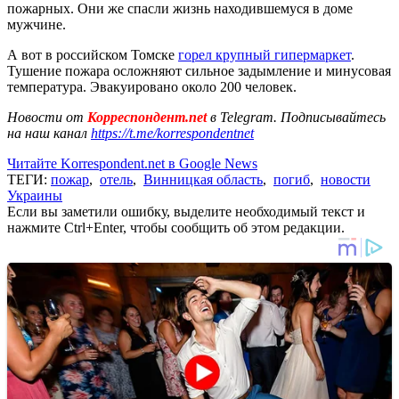
пожарных. Они же спасли жизнь находившемуся в доме
мужчине.
А вот в российском Томске
горел крупный гипермаркет
.
Тушение пожара осложняют сильное задымление и минусовая
температура. Эвакуировано около 200 человек.
Новости от
Корреспондент.net
в Telegram. Подписывайтесь
на наш канал
https://t.me/korrespondentnet
Читайте Korrespondent.net в Google News
ТЕГИ:
пожар
,
отель
,
Винницкая область
,
погиб
,
новости
Украины
Если вы заметили ошибку, выделите необходимый текст и
нажмите Ctrl+Enter, чтобы сообщить об этом редакции.