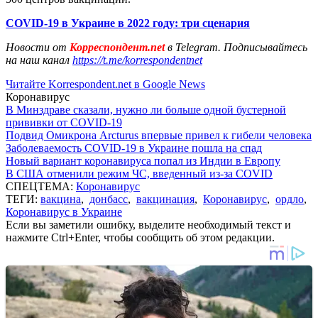
COVID-19 в Украине в 2022 году: три сценария
Новости от
Корреспондент.net
в Telegram. Подписывайтесь
на наш канал
https://t.me/korrespondentnet
Читайте Korrespondent.net в Google News
Коронавирус
В Минздраве сказали, нужно ли больше одной бустерной
прививки от COVID-19
Подвид Омикрона Arcturus впервые привел к гибели человека
Заболеваемость COVID-19 в Украине пошла на спад
Новый вариант коронавируса попал из Индии в Европу
В США отменили режим ЧС, введенный из-за COVID
СПЕЦТЕМА:
Коронавирус
ТЕГИ:
вакцина
,
донбасс
,
вакцинация
,
Коронавирус
,
ордло
,
Коронавирус в Украине
Если вы заметили ошибку, выделите необходимый текст и
нажмите Ctrl+Enter, чтобы сообщить об этом редакции.