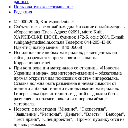
данных
Пользовательское соглашение
Редакция
© 2000-2026, Korrespondent.net
Субъект в сфере онлайн-медиа Название онлайн-медиа -
«КореспонденТ.net» Адрес: 02091, місто Київ,
ХАРКІВСЬКЕ ШОСЕ, будинок 172-Б, офіс 208/1 E-mail:
sunlight@mediadim.com.ua
Телефон: 044-205-43-00
Идентификатор медиа - R40-06068
Использование любых материалов, размещённых на
сайте, разрешается при условии ссылки на
Корреспондент.net.
При копировании материалов со страницы «Новости
Украины и мира», для интернет-изданий – обязательна
прямая открытая для поисковых систем гиперссылка.
Ссылка должна быть размещена в независимости от
полного либо частичного использования материалов.
Гиперссылка (для интернет- изданий) – должна быть
размещена в подзаголовке или в первом абзаце
материала.
Новости с пометками "Мнение", "Экспертиза",
"Заявление", "Регионы", "Деньги", "Власть", "Выборы",
"Тест-драйв", "Спецпроекты", "Промо" публикуются на
правах рекламы.