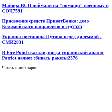
Майора ВСП поймали на "помощи" военному в
СОЧ
7591
Присвоение средств ПриватБанка: дело
Коломойского направлено в суд
7525
Украина поставила Путина перед дилеммой -
СМИ
2831
В Fire Point сказали, когда украинский аналог
Patriot начнет сбивать ракеты
2376
Читать комментарии