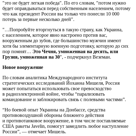
"это не будет легкая победа". По его словам, "потом нужно
будет оправдываться перед собственным населением, потому
что как президент России вы только что понесли 10 000
потерь за первые несколько дней".
"…Попробуйте вторгнуться в такую ​​страну, как Украина,
с населением, которое явно настроено против вас,
вооруженным до зубов, где большинство мужчин имеют
хотя бы элементарную военную подготовку, которую до сих
пор помнят…
Это Чечня, умноженная на десять, или
Грузия, умноженная на 30
″, - подчеркнул Веземан.
Новое вооружение
По словам аналитика Международного института
стратегических исследований Йоханна Мишеля, Россия
может попытаться использовать свое превосходство
в радиоэлектронной войне, чтобы “парализовать
командование и заблокировать связь с полевыми частями”.
“Но боевой опыт Украины на Донбассе, средства
противовоздушной обороны ближнего действия
и противотанковое вооружение, в том числе поставляемые
США ракеты Javelin, помогут замедлить любое наступление
России”, — отмечает Мишель.