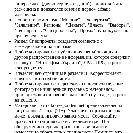
Гиперссылка (для интернет- изданий) – должна быть
размещена в подзаголовке или в первом абзаце
материала.
Новости с пометками "Мнение", "Экспертиза",
"Заявление", "Регионы", "Деньги", "Власть", "Выборы",
"Тест-драйв", "Спецпроекты", "Промо" публикуются на
правах рекламы.
Раздел Спецпроекты создается совместно с
коммерческими партнерами.
Любое копирование, публикация, републикация и
другое распространение информации, которое содержит
ссылку на "Интерфакс-Украина", EPA / UPG, строго
воспрещается.
Владелец веб-страницы в разделе Я- Корреспондент
является автор публикации.
Любое копирование, перепечатка и воспроизведение
фотографий и/или аудиовизуальных материалов,
принадлежащих правообладателю Getty Images, строго
запрещено.
Материалы сайта korrespondent.net предназначены для
лиц старше 21 года (21+). Участие в азартных играх
может вызвать игровую зависимость. Соблюдайте
правила (принципы) ответственной игры. При
обнаружении первых признаков зависимости
немедленно обратитесь к специалисту. Помните, что