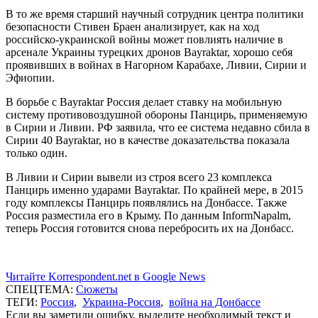
В то же время старший научный сотрудник центра политики
безопасности Стивен Браен анализирует, как на ход
российско-украинской войны может повлиять наличие в
арсенале Украины турецких дронов Bayraktar, хорошо себя
проявивших в войнах в Нагорном Карабахе, Ливии, Сирии и
Эфиопии.
В борьбе с Bayraktar Россия делает ставку на мобильную
систему противовоздушной обороны Панцирь, применяемую
в Сирии и Ливии. РФ заявила, что ее система недавно сбила в
Сирии 40 Bayraktar, но в качестве доказательства показала
только один.
В Ливии и Сирии вывели из строя всего 23 комплекса
Панцирь именно ударами Bayraktar. По крайней мере, в 2015
году комплексы Панцирь появлялись на Донбассе. Также
Россия разместила его в Крыму. По данным InformNapalm,
теперь Россия готовится снова перебросить их на Донбасс.
Читайте Korrespondent.net в Google News
СПЕЦТЕМА:
Сюжеты
ТЕГИ:
Россия
,
Украина-Россия
,
война на Донбассе
Если вы заметили ошибку, выделите необходимый текст и