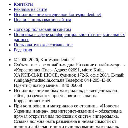
Контакты
Реклама на сайте
Использование материалов korrespondent.net
Правила пользования сайтом
Договор пользования сайтом
Политика в сфере конфиденциальности и персональных
данных
Пользовательское соглашение
Редакция
© 2000-2026, Korrespondent.net
Субъект в сфере онлайн-медиа Название онлайн-медиа -
«КореспонденТ.net» Адрес: 02091, місто Київ,
ХАРКІВСЬКЕ ШОСЕ, будинок 172-Б, офіс 208/1 E-mail:
sunlight@mediadim.com.ua
Телефон: 044-205-43-00
Идентификатор медиа - R40-06068
Использование любых материалов, размещённых на
сайте, разрешается при условии ссылки на
Корреспондент.net.
При копировании материалов со страницы «Новости
Украины и мира», для интернет-изданий – обязательна
прямая открытая для поисковых систем гиперссылка.
Ссылка должна быть размещена в независимости от
полного либо частичного использования материалов.